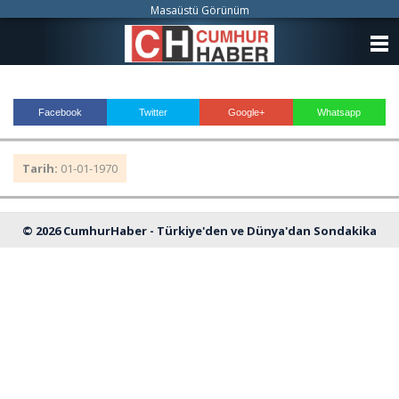
Masaüstü Görünüm
ANASAYFA
KATEGORİLER
Facebook
Twitter
Google+
Whatsapp
YAZARLAR
Tarih:
01-01-1970
ANKETLER
FOTO GALERİ
© 2026 CumhurHaber - Türkiye'den ve Dünya'dan Sondakika
VİDEO GALERİ
Haberleri
KÜNYE
İLETİŞİM