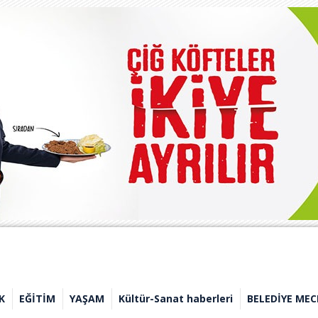
K
EĞİTİM
YAŞAM
Kültür-Sanat haberleri
BELEDİYE MEC