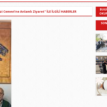
BUG
i Cemevi’ne Anlamlı Ziyaret" İLE İLGİLİ HABERLER
OKU
SON