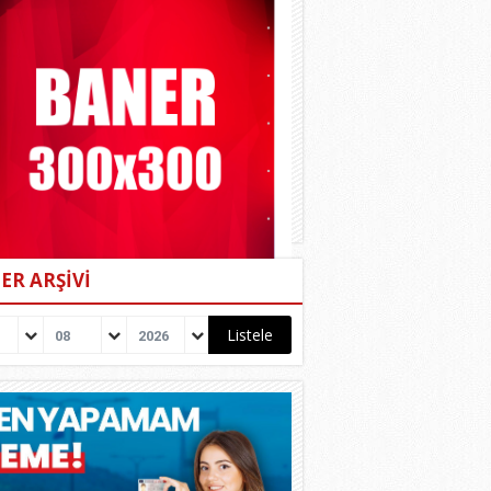
ER ARŞİVİ
08
2026