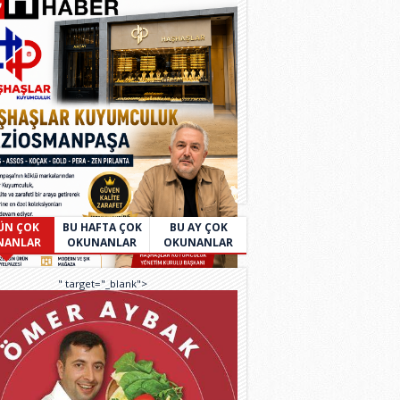
ÜN ÇOK
BU HAFTA ÇOK
BU AY ÇOK
NANLAR
OKUNANLAR
OKUNANLAR
" target="_blank">