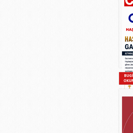
BUG
OKU