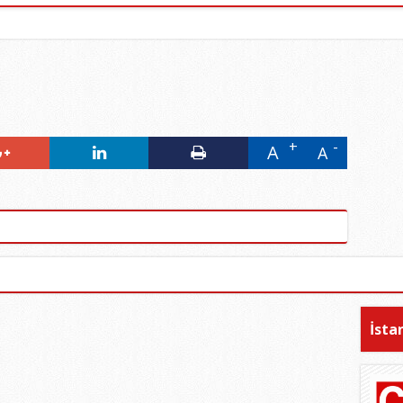
A
A
İsta