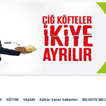
K
EĞİTİM
YAŞAM
Kültür-Sanat haberleri
BELEDİYE MEC