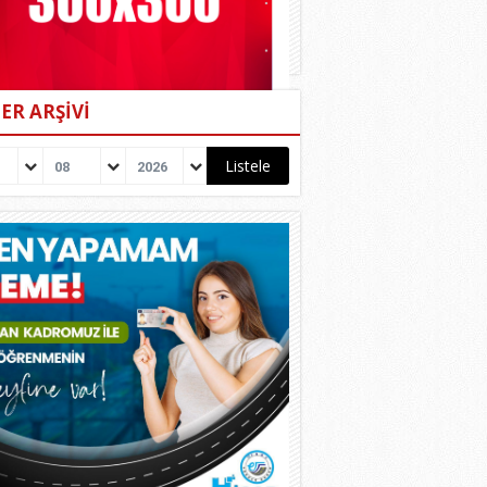
ER ARŞİVİ
08
2026