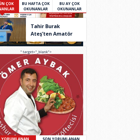
ÜN ÇOK
BU HAFTA ÇOK
BU AY ÇOK
NANLAR
OKUNANLAR
OKUNANLAR
Tahir Burak
Ateş’ten Amatör
Spor İç..
" target="_blank">
 YORUMLANAN
SON YORUMLANAN