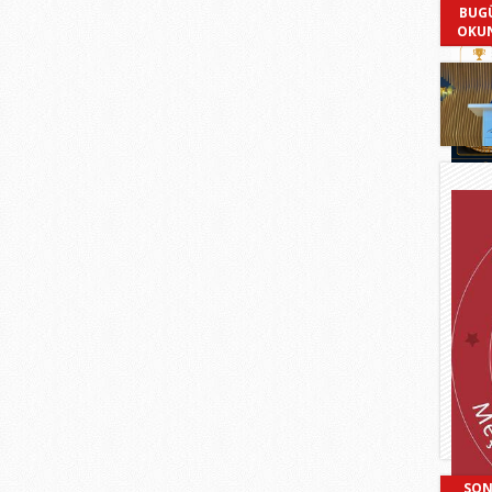
BUG
OKU
SON