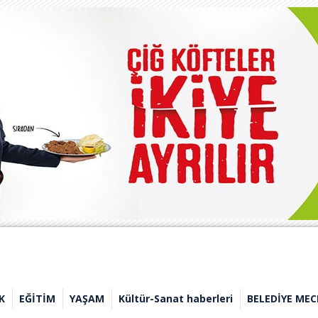
K
EĞİTİM
YAŞAM
Kültür-Sanat haberleri
BELEDİYE MEC