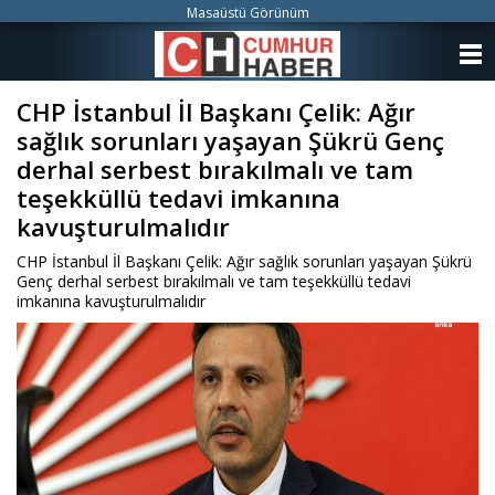
Masaüstü Görünüm
ANASAYFA
CHP İstanbul İl Başkanı Çelik: Ağır
KATEGORİLER
sağlık sorunları yaşayan Şükrü Genç
YAZARLAR
derhal serbest bırakılmalı ve tam
teşekküllü tedavi imkanına
ANKETLER
kavuşturulmalıdır
CHP İstanbul İl Başkanı Çelik: Ağır sağlık sorunları yaşayan Şükrü
FOTO GALERİ
Genç derhal serbest bırakılmalı ve tam teşekküllü tedavi
imkanına kavuşturulmalıdır
VİDEO GALERİ
KÜNYE
İLETİŞİM