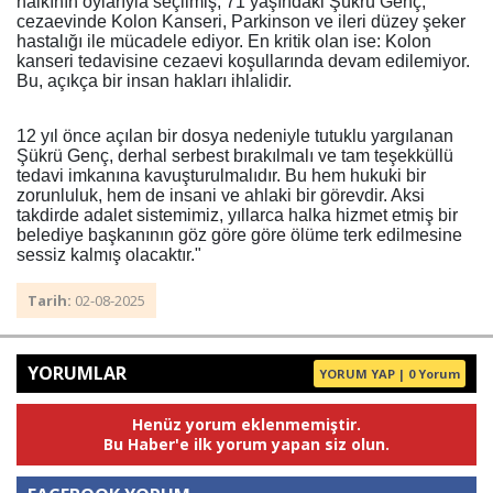
halkının oylarıyla seçilmiş, 71 yaşındaki Şükrü Genç,
cezaevinde Kolon Kanseri, Parkinson ve ileri düzey şeker
hastalığı ile mücadele ediyor. En kritik olan ise: Kolon
kanseri tedavisine cezaevi koşullarında devam edilemiyor.
Bu, açıkça bir insan hakları ihlalidir.
12 yıl önce açılan bir dosya nedeniyle tutuklu yargılanan
Şükrü Genç, derhal serbest bırakılmalı ve tam teşekküllü
tedavi imkanına kavuşturulmalıdır. Bu hem hukuki bir
zorunluluk, hem de insani ve ahlaki bir görevdir. Aksi
takdirde adalet sistemimiz, yıllarca halka hizmet etmiş bir
belediye başkanının göz göre göre ölüme terk edilmesine
sessiz kalmış olacaktır."
Tarih:
02-08-2025
YORUMLAR
YORUM YAP | 0 Yorum
Henüz yorum eklenmemiştir.
Bu Haber'e ilk yorum yapan siz olun.