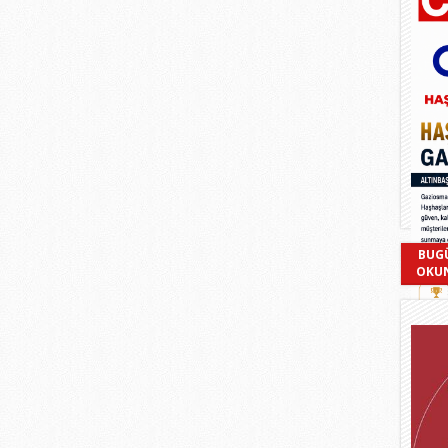
BUG
OKU