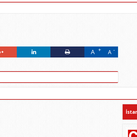
A
A
İsta