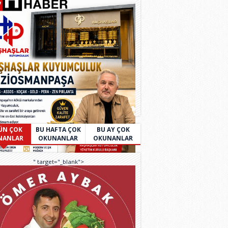
ÜN ÇOK
BU HAFTA ÇOK
BU AY ÇOK
NANLAR
OKUNANLAR
OKUNANLAR
" target="_blank">