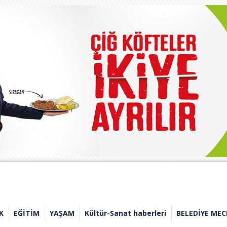
K
EĞİTİM
YAŞAM
Kültür-Sanat haberleri
BELEDİYE MEC