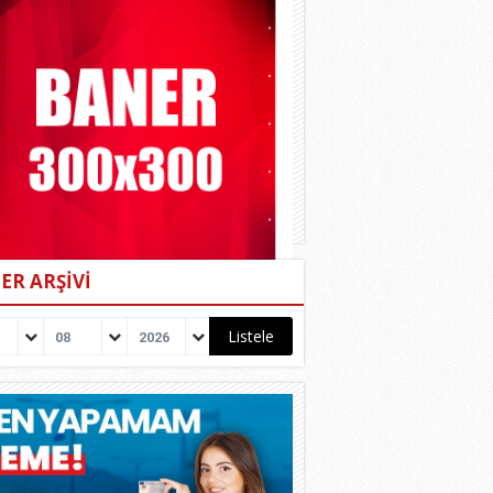
ER ARŞİVİ
08
2026