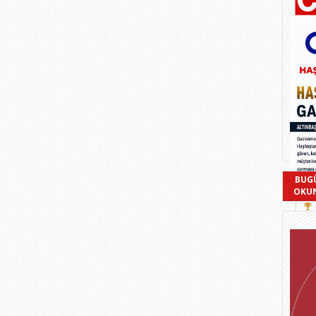
BUG
OKU