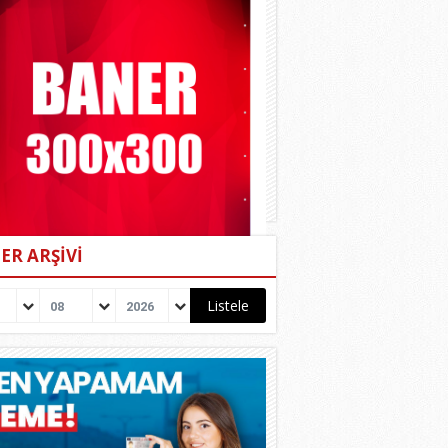
ER ARŞİVİ
08
2026