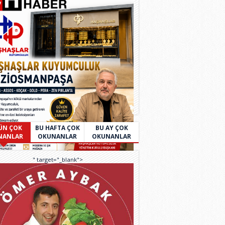
ÜN ÇOK
BU HAFTA ÇOK
BU AY ÇOK
NANLAR
OKUNANLAR
OKUNANLAR
" target="_blank">