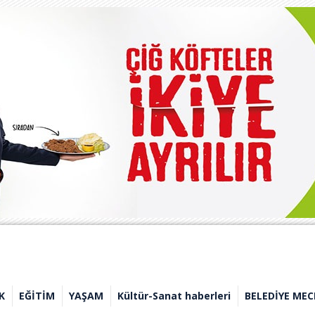
K
EĞİTİM
YAŞAM
Kültür-Sanat haberleri
BELEDİYE MEC