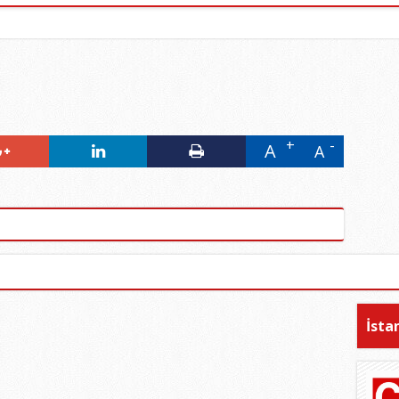
A
A
İsta