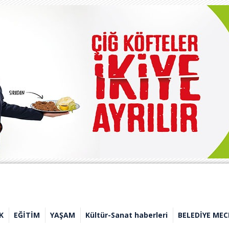
K
EĞİTİM
YAŞAM
Kültür-Sanat haberleri
BELEDİYE MEC