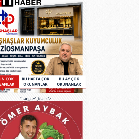
ÜN ÇOK
BU HAFTA ÇOK
BU AY ÇOK
NANLAR
OKUNANLAR
OKUNANLAR
" target="_blank">