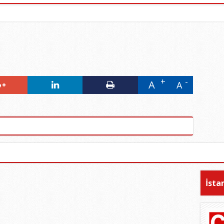
A
A
İsta