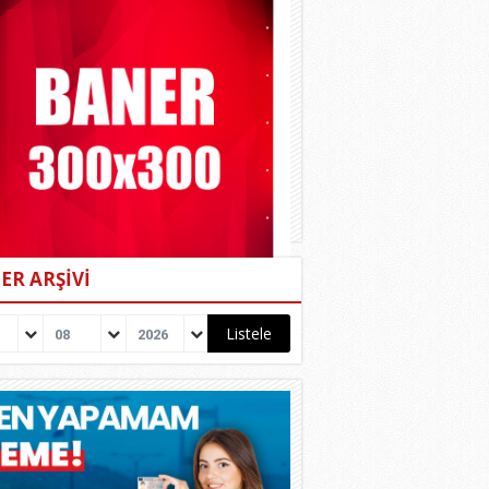
ER ARŞİVİ
08
2026