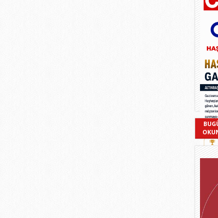
BUG
OKU