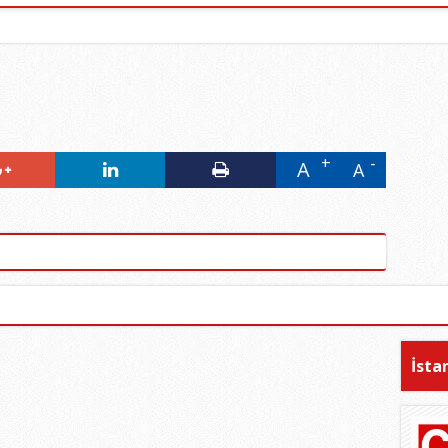
A
A
İsta