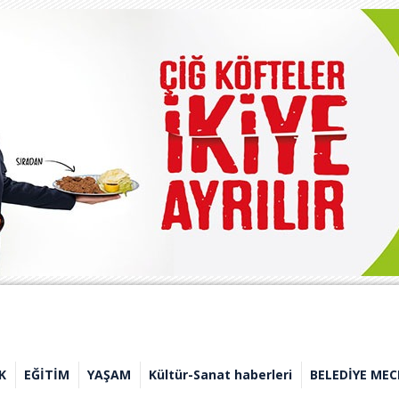
K
EĞİTİM
YAŞAM
Kültür-Sanat haberleri
BELEDİYE MEC