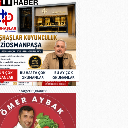
ÜN ÇOK
BU HAFTA ÇOK
BU AY ÇOK
NANLAR
OKUNANLAR
OKUNANLAR
" target="_blank">