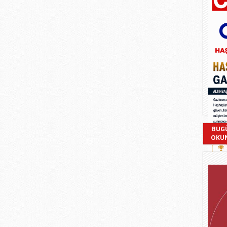
BUG
OKU