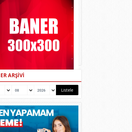
ER ARŞİVİ
08
2026