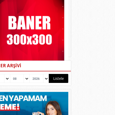
ER ARŞİVİ
08
2026