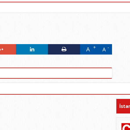
A
A
İsta