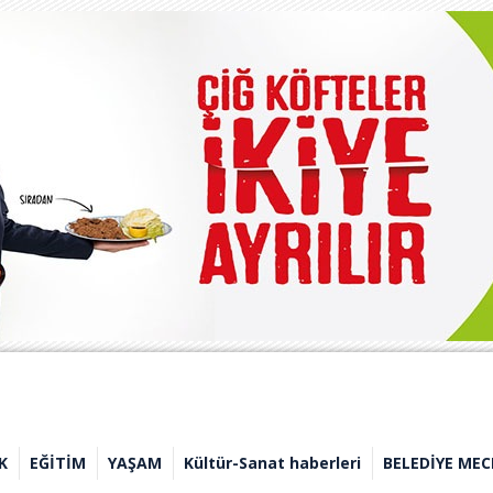
K
EĞİTİM
YAŞAM
Kültür-Sanat haberleri
BELEDİYE MEC