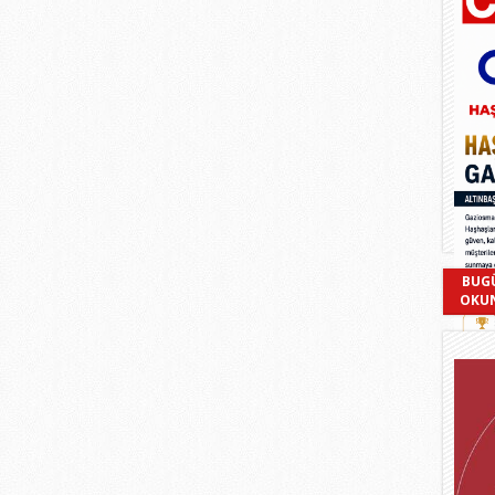
BUG
OKU