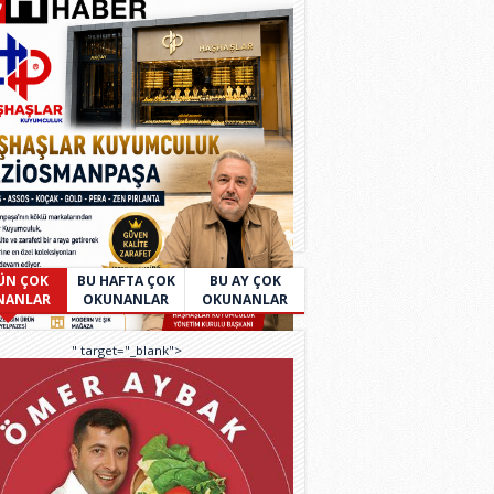
ÜN ÇOK
BU HAFTA ÇOK
BU AY ÇOK
NANLAR
OKUNANLAR
OKUNANLAR
" target="_blank">