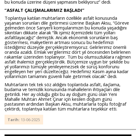
bu konuda üzerine düşeni yapmasını bekliyoruz” dedi.
“ASFALT ÇALIŞMALARIMIZ BAŞLADI”
Toplantıya katılan muhtarların özellikle asfalt konusunda
yaşanan sorunları dile getirmesi üzerine Başkan Aksu, “Göreve
gelmeden önce Sarıyerli komşularımızın bu konuda yaşadığını
sıkıntıları dikkate alarak “İlk işimiz ilçemizdeki tüm yolları
asfaltlayacağız” demiştik. Ancak ekonomik sorunların baş
göstermesi, maliyetlerin artması sonucu bu hedefimizi
istediğimiz düzeyde gerçekleştiremiyoruz. Gelirlerimiz önemli
oranda azaldı. Emlak vergilerimiz dört yıl öncesinden belirlenen
rakamlar üzerinden toplanıyor. Tüm bu olumsuzluklara rağmen
asfalt ihalemizi gerçekleştirdik. Bütçemize uygun bir şekilde bu
yıl yollarımızı tümüyle yenileyemezsek de sürüş konforunu
engelleyen her yeri düzelteceğiz. Hedefimiz Kasım ayına kadar
yollarımızın tamamını güvenli hale getirmek olacak” dedi.
Muhtarların tek tek söz aldığını toplantıda asfalt, ilaçlama,
budama ve temizlik konusunda mahallelerin ihtiyaçları dile
getirildi. Her ay olduğu gibi bu ay doğum günü olan Yeni
Mahalle Muhtarı Ahmet Çınar için kesilen doğum günü
pastasının ardından Başkan Aksu, muhtarlarla toplu fotoğraf
çektirdi, toplantıya katılan tüm muhtarlara teşekkür etti.
Tarih:
13-06-2025