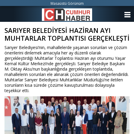
Masaüstü Görünüm
ANASAYFA
SARIYER BELEDİYESİ HAZİRAN AYI
KATEGORİLER
MUHTARLAR TOPLANTISI GERÇEKLEŞTİ
YAZARLAR
Sarıyer Belediyesi’nin, mahallelerde yaşanan sorunları ve çözüm
önerilerini dinlemek amacıyla her ay düzenli olarak
ANKETLER
gerçekleştirdiği Muhtarlar Toplantısı Haziran ayı oturumu Yaşar
Kemal Kültür Merkezi’nde gerçekleşti. Sarıyer Belediye Başkanı
M. Oktay Aksu’nun başkanlığında gerçekleşen toplantıda,
FOTO GALERİ
mahallelerin sorunları ele alınarak çözüm önerileri değerlendirildi.
Muhtarlar Sarıyer Belediyesi Muhtarlıklar Müdürlüğü’ne iletilen
sorunların kısa sürede çözüme kavuşturulması dolayısıyla
VİDEO GALERİ
teşekkür etti.
KÜNYE
İLETİŞİM