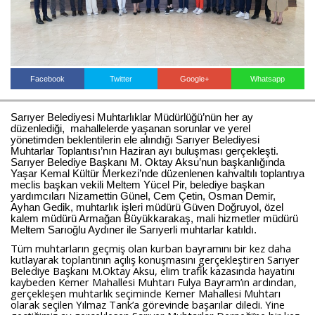
Haberin Doğru Adresi.
Facebook
Twitter
Google+
Whatsapp
Sarıyer Belediyesi Muhtarlıklar Müdürlüğü’nün her ay
düzenlediği, mahallelerde yaşanan sorunlar ve yerel
yönetimden beklentilerin ele alındığı Sarıyer Belediyesi
Muhtarlar Toplantısı’nın Haziran ayı buluşması gerçekleşti.
Sarıyer Belediye Başkanı M. Oktay Aksu’nun başkanlığında
Yaşar Kemal Kültür Merkezi’nde düzenlenen kahvaltılı toplantıya
meclis başkan vekili Meltem Yücel Pir, belediye başkan
yardımcıları Nizamettin Günel, Cem Çetin, Osman Demir,
Ayhan Gedik, muhtarlık işleri müdürü Güven Doğruyol, özel
kalem müdürü Armağan Büyükkarakaş, mali hizmetler müdürü
Meltem Sarıoğlu Aydıner ile Sarıyerli muhtarlar katıldı.
Tüm muhtarların geçmiş olan kurban bayramını bir kez daha
kutlayarak toplantının açılış konuşmasını gerçekleştiren Sarıyer
Belediye Başkanı M.Oktay Aksu, elim trafik kazasında hayatını
kaybeden Kemer Mahallesi Muhtarı Fulya Bayram’ın ardından,
gerçekleşen muhtarlık seçiminde Kemer Mahallesi Muhtarı
olarak seçilen Yılmaz Tank’a görevinde başarılar diledi. Yine