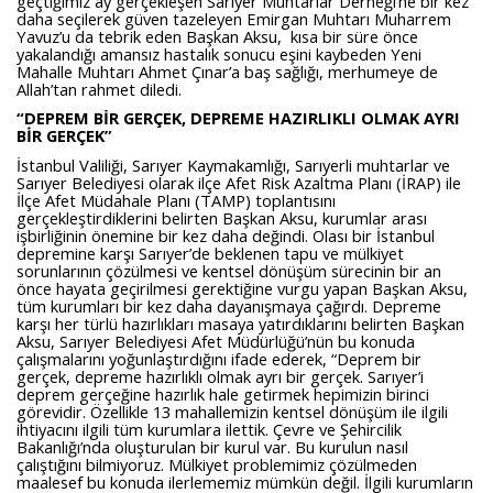
geçtiğimiz ay gerçekleşen Sarıyer Muhtarlar Derneği’ne bir kez
daha seçilerek güven tazeleyen Emirgan Muhtarı Muharrem
Yavuz’u da tebrik eden Başkan Aksu, kısa bir süre önce
yakalandığı amansız hastalık sonucu eşini kaybeden Yeni
Mahalle Muhtarı Ahmet Çınar’a baş sağlığı, merhumeye de
Allah’tan rahmet diledi.
“DEPREM BİR GERÇEK, DEPREME HAZIRLIKLI OLMAK AYRI
BİR GERÇEK”
İstanbul Valiliği, Sarıyer Kaymakamlığı, Sarıyerli muhtarlar ve
Sarıyer Belediyesi olarak ilçe Afet Risk Azaltma Planı (İRAP) ile
İlçe Afet Müdahale Planı (TAMP) toplantısını
gerçekleştirdiklerini belirten Başkan Aksu, kurumlar arası
işbirliğinin önemine bir kez daha değindi. Olası bir İstanbul
depremine karşı Sarıyer’de beklenen tapu ve mülkiyet
sorunlarının çözülmesi ve kentsel dönüşüm sürecinin bir an
önce hayata geçirilmesi gerektiğine vurgu yapan Başkan Aksu,
tüm kurumları bir kez daha dayanışmaya çağırdı. Depreme
karşı her türlü hazırlıkları masaya yatırdıklarını belirten Başkan
Aksu, Sarıyer Belediyesi Afet Müdürlüğü’nün bu konuda
çalışmalarını yoğunlaştırdığını ifade ederek, “Deprem bir
gerçek, depreme hazırlıklı olmak ayrı bir gerçek. Sarıyer’i
deprem gerçeğine hazırlık hale getirmek hepimizin birinci
görevidir. Özellikle 13 mahallemizin kentsel dönüşüm ile ilgili
ihtiyacını ilgili tüm kurumlara ilettik. Çevre ve Şehircilik
Bakanlığı’nda oluşturulan bir kurul var. Bu kurulun nasıl
çalıştığını bilmiyoruz. Mülkiyet problemimiz çözülmeden
maalesef bu konuda ilerlememiz mümkün değil. İlgili kurumların