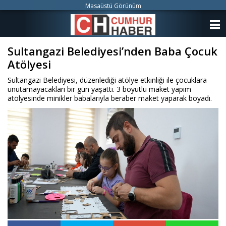
Masaüstü Görünüm
ANASAYFA
Sultangazi Belediyesi’nden Baba Çocuk
KATEGORİLER
Atölyesi
YAZARLAR
Sultangazi Belediyesi, düzenlediği atölye etkinliği ile çocuklara
unutamayacakları bir gün yaşattı. 3 boyutlu maket yapım
ANKETLER
atölyesinde minikler babalarıyla beraber maket yaparak boyadı.
FOTO GALERİ
VİDEO GALERİ
KÜNYE
İLETİŞİM