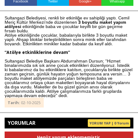
Facebook
Twitter
Google+
Whatsapp
Sultangazi Belediyesi, renkli bir etkinliğe ev sahipliği yaptı. Cemil
Meriç Kültür Merkezi’nde düzenlenen
3 boyutlu maket yapım
Haberin Doğru Adresi.
atölyesi
etkinliğinde baba ve çocuklar keyifli bir gün geçirme
fırsatı buldu.
Atölye etkinliğinde çocuklar, babalarıyla birlikte 3 boyutlu maket
yaptı. Ahşap bloklar birleştirildikten sonra minik eller tarafından
boyandı. Etkinlikten minikler kadar babalar da keyif aldı.
“Atölye etkinliklerine devam”
Sultangazi Belediye Başkanı Abdurrahman Dursun; “Hizmet
binalarımızda sık sık anne çocuk etkinlikleri düzenliyoruz. İstedik
ki babalarımız da bu etkinliklere katılsın, çocuklarıyla birlikte güzel
zaman geçirsin, günlük hayatın yoğun temposuna ara versin… 3
boyutlu maket atölyemizde parçaları birleştiren baba ve
çocuklarımız ortaya çıkan maketleri boyayarak hayal dünyalarını
da dışa vurdu. Maketler de bu güzel günün anısı olarak
çocuklarımızda kaldı. Atölye çalışmalarımıza farklı gruplarda
yapmaya devam edeceğiz” dedi.
Tarih:
02-10-2025
YORUMLAR
YORUM YAP | 0 Yorum
Henüz yorum eklenmemiştir.