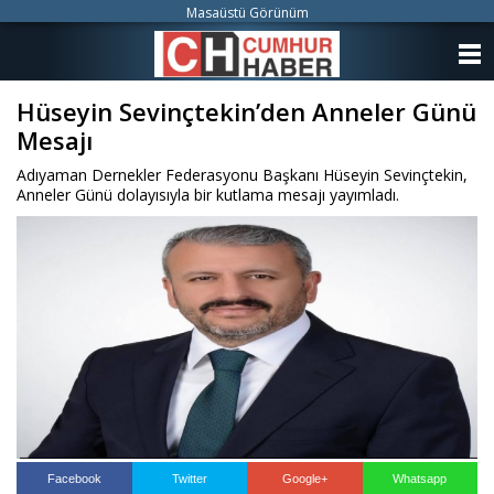
Masaüstü Görünüm
ANASAYFA
Hüseyin Sevinçtekin’den Anneler Günü
KATEGORİLER
Mesajı
YAZARLAR
Adıyaman Dernekler Federasyonu Başkanı Hüseyin Sevinçtekin,
Anneler Günü dolayısıyla bir kutlama mesajı yayımladı.
ANKETLER
FOTO GALERİ
VİDEO GALERİ
KÜNYE
İLETİŞİM
Facebook
Twitter
Google+
Whatsapp