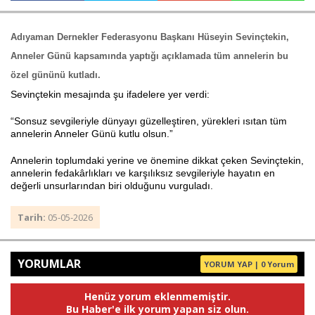
Adıyaman Dernekler Federasyonu Başkanı Hüseyin Sevinçtekin,
Haberin Doğru Adresi.
Anneler Günü kapsamında yaptığı açıklamada tüm annelerin bu
özel gününü kutladı.
Sevinçtekin mesajında şu ifadelere yer verdi:
“Sonsuz sevgileriyle dünyayı güzelleştiren, yürekleri ısıtan tüm
annelerin Anneler Günü kutlu olsun.”
Annelerin toplumdaki yerine ve önemine dikkat çeken Sevinçtekin,
annelerin fedakârlıkları ve karşılıksız sevgileriyle hayatın en
değerli unsurlarından biri olduğunu vurguladı.
Tarih:
05-05-2026
YORUMLAR
YORUM YAP | 0 Yorum
Henüz yorum eklenmemiştir.
Bu Haber'e ilk yorum yapan siz olun.