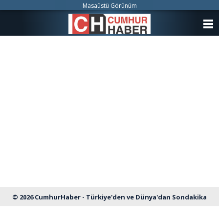
Masaüstü Görünüm
ANASAYFA
KATEGORİLER
YAZARLAR
ANKETLER
FOTO GALERİ
VİDEO GALERİ
KÜNYE
İLETİŞİM
© 2026 CumhurHaber - Türkiye'den ve Dünya'dan Sondakika
Haberleri