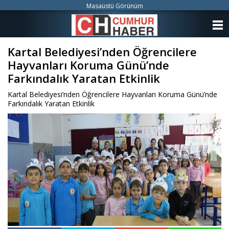
Masaüstü Görünüm
ANASAYFA
Kartal Belediyesi’nden Öğrencilere
KATEGORİLER
Hayvanları Koruma Günü’nde
YAZARLAR
Farkındalık Yaratan Etkinlik
Kartal Belediyesi’nden Öğrencilere Hayvanları Koruma Günü’nde
ANKETLER
Farkındalık Yaratan Etkinlik
FOTO GALERİ
VİDEO GALERİ
KÜNYE
İLETİŞİM