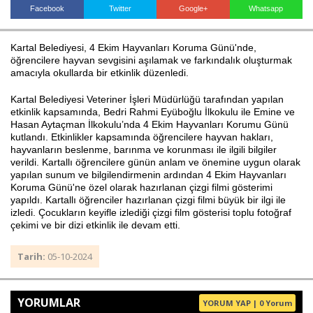
Facebook
Twitter
Google+
Whatsapp
Kartal Belediyesi, 4 Ekim Hayvanları Koruma Günü'nde,
Haberin Doğru Adresi.
öğrencilere hayvan sevgisini aşılamak ve farkındalık oluşturmak
amacıyla okullarda bir etkinlik düzenledi.
Kartal Belediyesi Veteriner İşleri Müdürlüğü tarafından yapılan
etkinlik kapsamında, Bedri Rahmi Eyüboğlu İlkokulu ile Emine ve
Hasan Aytaçman İlkokulu’nda 4 Ekim Hayvanları Korumu Günü
kutlandı. Etkinlikler kapsamında öğrencilere hayvan hakları,
hayvanların beslenme, barınma ve korunması ile ilgili bilgiler
verildi. Kartallı öğrencilere günün anlam ve önemine uygun olarak
yapılan sunum ve bilgilendirmenin ardından 4 Ekim Hayvanları
Koruma Günü'ne özel olarak hazırlanan çizgi filmi gösterimi
yapıldı. Kartallı öğrenciler hazırlanan çizgi filmi büyük bir ilgi ile
izledi. Çocukların keyifle izlediği çizgi film gösterisi toplu fotoğraf
çekimi ve bir dizi etkinlik ile devam etti.
Tarih:
05-10-2024
YORUMLAR
YORUM YAP | 0 Yorum