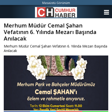
Masaüstü Görünüm
ANASAYFA
Merhum Müdür Cemal Şahan
KATEGORİLER
Vefatının 6. Yılında Mezarı Başında
YAZARLAR
Anılacak
Merhum Müdür Cemal Şahan Vefatının 6. Yılında Mezarı Başında
ANKETLER
Anılacak
FOTO GALERİ
VİDEO GALERİ
KÜNYE
İLETİŞİM