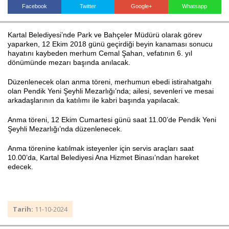
Facebook
Twitter
Google+
Whatsapp
Kartal Belediyesi’nde Park ve Bahçeler Müdürü olarak görev
Haberin Doğru Adresi.
yaparken, 12 Ekim 2018 günü geçirdiği beyin kanaması sonucu
hayatını kaybeden merhum Cemal Şahan, vefatının 6. yıl
dönümünde mezarı başında anılacak.
Düzenlenecek olan anma töreni, merhumun ebedi istirahatgahı
olan Pendik Yeni Şeyhli Mezarlığı’nda; ailesi, sevenleri ve mesai
arkadaşlarının da katılımı ile kabri başında yapılacak.
Anma töreni, 12 Ekim Cumartesi günü saat 11.00’de Pendik Yeni
Şeyhli Mezarlığı’nda düzenlenecek.
Anma törenine katılmak isteyenler için servis araçları saat
10.00’da, Kartal Belediyesi Ana Hizmet Binası’ndan hareket
edecek.
Tarih:
11-10-2024