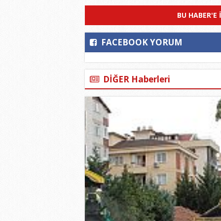
BU HABER'E 
FACEBOOK YORUM
DİĞER Haberleri