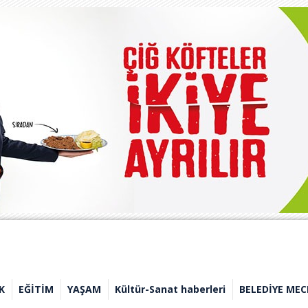
K
EĞİTİM
YAŞAM
Kültür-Sanat haberleri
BELEDİYE MEC