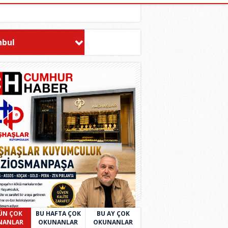
nbul
ÜN ÇOK
BU HAFTA ÇOK
BU AY ÇOK
NANLAR
OKUNANLAR
OKUNANLAR