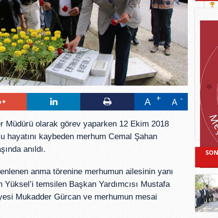
A
A
er Müdürü olarak görev yaparken 12 Ekim 2018
ucu hayatını kaybeden merhum Cemal Şahan
şında anıldı.
SON
zenlenen anma törenine merhumun ailesinin yanı
n Yüksel’i temsilen Başkan Yardımcısı Mustafa
 üyesi Mukadder Gürcan ve merhumun mesai