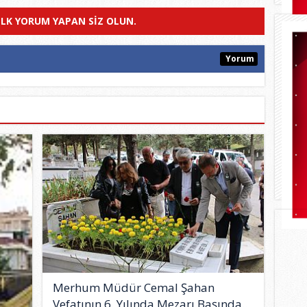
ILK YORUM YAPAN SIZ OLUN.
Yorum
Merhum Müdür Cemal Şahan
Vefatının 6. Yılında Mezarı Başında..