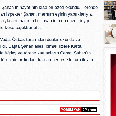
ahan’ın hayatının kısa bir özeti okundu. Törende
an İspekter Şahan, merhum eşinin yaptıklarıyla,
arıyla anılmasının bir insan için en güzel duygu
herkese teşekkür etti.
Vedat Özbaş tarafından dualar okundu ve
ldı. Başta Şahan ailesi olmak üzere Kartal
a Ağdaş ve törene katılanların Cemal Şahan’ın
a töreninin ardından, katılan herkese lokum ikram
YORUM YAP
0 Yorum