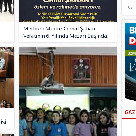
08
Merhum Müdür Cemal Şahan
Vefatının 6. Yılında Mezarı Başında..
GAZ
İSİ