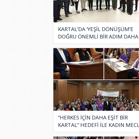
KARTAL’DA ‘YEŞİL DÖNÜŞÜM’E
DOĞRU ÖNEMLİ BİR ADIM DAHA
ATILDI..
“HERKES İÇİN DAHA EŞİT BİR
KARTAL” HEDEFİ İLE KADIN MECL
..