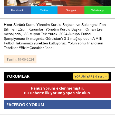
Facebook
Twitter
Google+
Whatsapp
Haberin Doğru Adresi.
Hisar Sürücü Kursu Yönetim Kurulu Başkanı ve Sultangazi Fen
Bilimleri Eğitim Kurumları Yönetim Kurulu Başkanı Orhan Eren
mesajında, ‘’85 Milyon Tek Yürek. 2024 Avrupa Futbol
Şampiyonası ilk maçında Gürcistan’ı 3-1 mağlup eden A Milli
Futbol Takımımızı yürekten kutluyoruz. Yolun sonu final olsun
Tebrikler #BizimÇocuklar ’’dedi.
Tarih:
19-06-2024
YORUMLAR
YORUM YAP | 0 Yorum
Henüz yorum eklenmemiştir.
Bu Haber'e ilk yorum yapan siz olun.
FACEBOOK YORUM