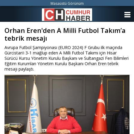
Masaüstü Görünüm
ANASAYFA
Orhan Eren'den A Milli Futbol Takım’a
KATEGORİLER
tebrik mesajı
YAZARLAR
Avrupa Futbol Şampiyonası (EURO 2024) F Grubu ilk maçında
Gürcistan’ı 3-1 mağlup eden A Milli Futbol Takımı için Hisar
ANKETLER
Sürücü Kursu Yönetim Kurulu Başkanı ve Sultangazi Fen Bilimleri
Eğitim Kurumları Yönetim Kurulu Başkanı Orhan Eren tebrik
mesajı paylaştı.
FOTO GALERİ
VİDEO GALERİ
KÜNYE
İLETİŞİM