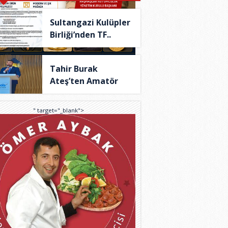
Sultangazi Kulüpler
Birliği’nden TF..
Tahir Burak
Ateş’ten Amatör
Spor İç..
" target="_blank">