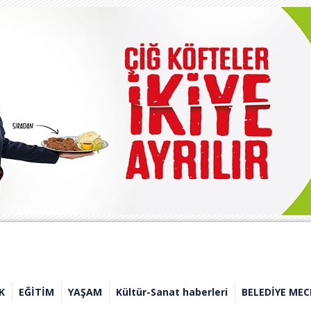
K
EĞİTİM
YAŞAM
Kültür-Sanat haberleri
BELEDİYE MEC