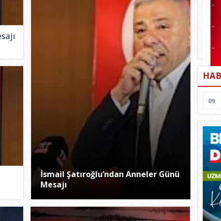
sajı
HAB
09
İsmail Şatıroğlu’ndan Anneler Günü
Mesajı