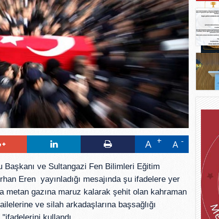
A
A
 Başkanı ve Sultangazi Fen Bilimleri Eğitim
han Eren yayınladığı mesajında şu ifadelere yer
da metan gazına maruz kalarak şehit olan kahraman
ilelerine ve silah arkadaşlarına başsağlığı
"ifadelerini kullandı