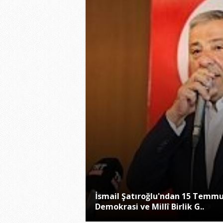
İsmail Şatıroğlu'ndan 15 Temm
Demokrasi ve Millî Birlik G..