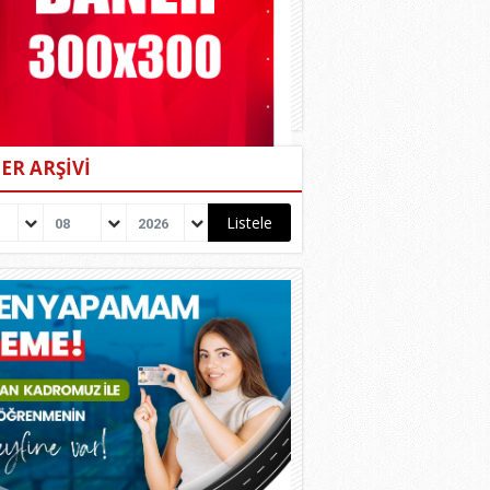
ER ARŞİVİ
08
2026