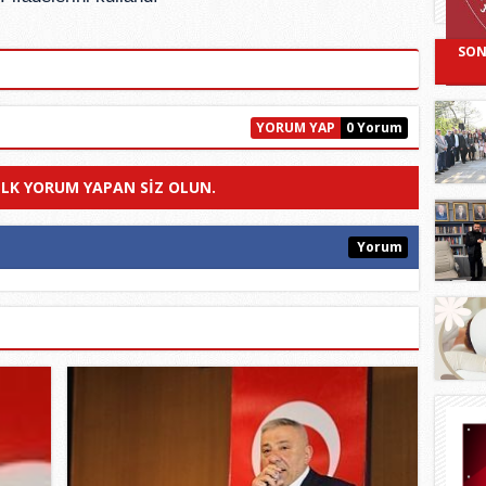
SON
YORUM YAP
0 Yorum
ILK YORUM YAPAN SIZ OLUN.
Yorum