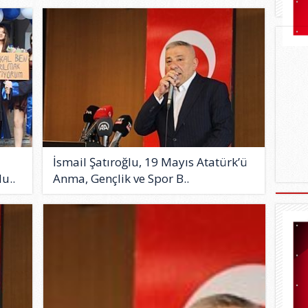
İsmail Şatıroğlu, 19 Mayıs Atatürk’ü
u..
Anma, Gençlik ve Spor B..