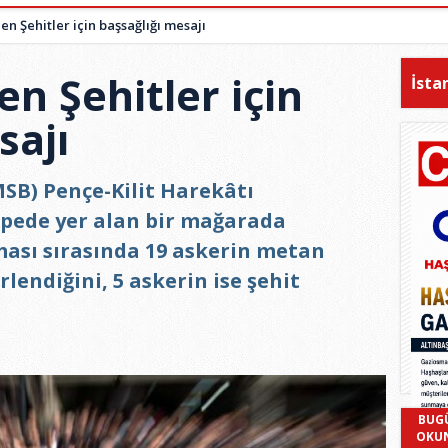
n Şehitler için başsağlığı mesajı
n Şehitler için
İsta
sajı
SB) Pençe-Kilit Harekâtı
pede yer alan bir mağarada
ması sırasında 19 askerin metan
lendiğini, 5 askerin ise şehit
BUG
OKU