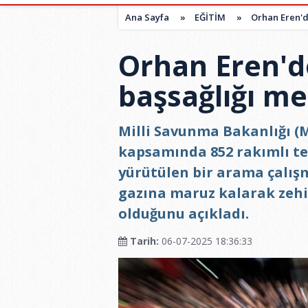
Ana Sayfa
»
EĞİTİM
»
Orhan Eren'de
Orhan Eren'de
başsağlığı me
Milli Savunma Bakanlığı (M
kapsamında 852 rakımlı te
yürütülen bir arama çalış
gazına maruz kalarak zehir
olduğunu açıkladı.
Tarih:
06-07-2025 18:36:33