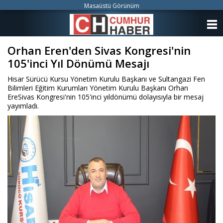
Masaüstü Görünüm
ANASAYFA
Orhan Eren'den Sivas Kongresi'nin
KATEGORİLER
105'inci Yıl Dönümü Mesajı
YAZARLAR
Hisar Sürücü Kursu Yönetim Kurulu Başkanı ve Sultangazi Fen
Bilimleri Eğitim Kurumları Yönetim Kurulu Başkanı Orhan
ANKETLER
EreSivas Kongresi'nin 105'inci yıldönümü dolayısıyla bir mesaj
yayımladı.
FOTO GALERİ
VİDEO GALERİ
KÜNYE
İLETİŞİM