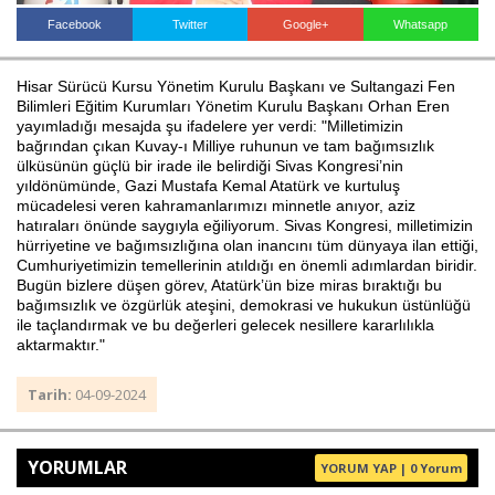
Facebook
Twitter
Google+
Whatsapp
Haberin Doğru Adresi.
Hisar Sürücü Kursu Yönetim Kurulu Başkanı ve Sultangazi Fen
Bilimleri Eğitim Kurumları Yönetim Kurulu Başkanı Orhan Eren
yayımladığı mesajda şu ifadelere yer verdi: "Milletimizin
bağrından çıkan Kuvay-ı Milliye ruhunun ve tam bağımsızlık
ülküsünün güçlü bir irade ile belirdiği Sivas Kongresi’nin
yıldönümünde, Gazi Mustafa Kemal Atatürk ve kurtuluş
mücadelesi veren kahramanlarımızı minnetle anıyor, aziz
hatıraları önünde saygıyla eğiliyorum. Sivas Kongresi, milletimizin
hürriyetine ve bağımsızlığına olan inancını tüm dünyaya ilan ettiği,
Cumhuriyetimizin temellerinin atıldığı en önemli adımlardan biridir.
Bugün bizlere düşen görev, Atatürk’ün bize miras bıraktığı bu
bağımsızlık ve özgürlük ateşini, demokrasi ve hukukun üstünlüğü
ile taçlandırmak ve bu değerleri gelecek nesillere kararlılıkla
aktarmaktır."
Tarih:
04-09-2024
YORUMLAR
YORUM YAP | 0 Yorum