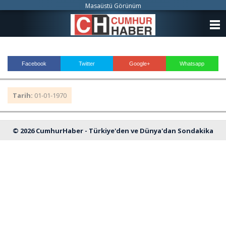
Masaüstü Görünüm
ANASAYFA
KATEGORİLER
Facebook
Twitter
Google+
Whatsapp
YAZARLAR
Tarih:
01-01-1970
ANKETLER
FOTO GALERİ
© 2026 CumhurHaber - Türkiye'den ve Dünya'dan Sondakika
VİDEO GALERİ
Haberleri
KÜNYE
İLETİŞİM