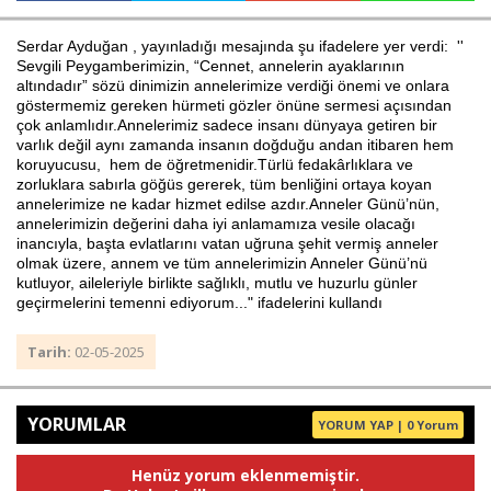
Serdar Ayduğan , yayınladığı mesajında şu ifadelere yer verdi: ''
Sevgili Peygamberimizin, “Cennet, annelerin ayaklarının
Haberin Doğru Adresi.
altındadır” sözü dinimizin annelerimize verdiği önemi ve onlara
göstermemiz gereken hürmeti gözler önüne sermesi açısından
çok anlamlıdır.Annelerimiz sadece insanı dünyaya getiren bir
varlık değil aynı zamanda insanın doğduğu andan itibaren hem
koruyucusu, hem de öğretmenidir.Türlü fedakârlıklara ve
zorluklara sabırla göğüs gererek, tüm benliğini ortaya koyan
annelerimize ne kadar hizmet edilse azdır.Anneler Günü’nün,
annelerimizin değerini daha iyi anlamamıza vesile olacağı
inancıyla, başta evlatlarını vatan uğruna şehit vermiş anneler
olmak üzere, annem ve tüm annelerimizin Anneler Günü’nü
kutluyor, aileleriyle birlikte sağlıklı, mutlu ve huzurlu günler
geçirmelerini temenni ediyorum..." ifadelerini kullandı
Tarih:
02-05-2025
YORUMLAR
YORUM YAP | 0 Yorum
Henüz yorum eklenmemiştir.