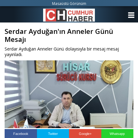
Masaüstü Görünüm
ANASAYFA
Serdar Ayduğan'ın Anneler Günü
KATEGORİLER
Mesajı
YAZARLAR
Serdar Ayduğan Anneler Günü dolayısıyla bir mesaj mesaj
yayınladı.
ANKETLER
FOTO GALERİ
VİDEO GALERİ
KÜNYE
İLETİŞİM
Facebook
Twitter
Google+
Whatsapp