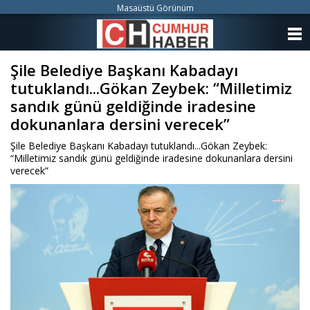
Masaüstü Görünüm
ANASAYFA
Şile Belediye Başkanı Kabadayı
KATEGORİLER
tutuklandı...Gökan Zeybek: “Milletimiz
YAZARLAR
sandık günü geldiğinde iradesine
dokunanlara dersini verecek”
ANKETLER
Şile Belediye Başkanı Kabadayı tutuklandı...Gökan Zeybek:
“Milletimiz sandık günü geldiğinde iradesine dokunanlara dersini
FOTO GALERİ
verecek”
VİDEO GALERİ
KÜNYE
İLETİŞİM