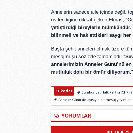
Annelerin sadece aile içinde değil, t
üstlendiğine dikkat çeken Elmas, “
Gü
yetiştirdiği bireylerle mümkündür
bilinmeli ve hak ettikleri saygı her
Başta şehit anneleri olmak üzere tü
mesajını şu sözlerle tamamladı: “
Sev
annelerimizin Anneler Günü’nü en i
mutluluk dolu bir ömür diliyorum
.”
Etiketler
Cumhuriyet Halk Partisi (CHP) S
Anneler Günü dolayısıyla bir mesaj yayımladı
YORUMLAR
BU HABER'E 