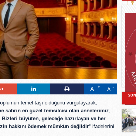
A
A
SON
toplumun temel taşı olduğunu vurgulayarak,
 ve sabrın en güzel temsilcisi olan annelerimiz,
r. Bizleri büyüten, geleceğe hazırlayan ve her
izin hakkını ödemek mümkün değildir
” ifadelerini