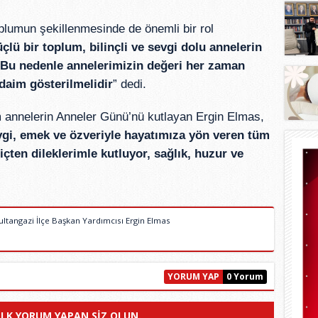
oplumun şekillenmesinde de önemli bir rol
çlü bir toplum, bilinçli ve sevgi dolu annelerin
. Bu nedenle annelerimizin değeri her zaman
 daim gösterilmelidir
” dedi.
m annelerin Anneler Günü’nü kutlayan Ergin Elmas,
gi, emek ve özveriyle hayatımıza yön veren tüm
çten dileklerimle kutluyor, sağlık, huzur ve
ultangazi İlçe Başkan Yardımcısı Ergin Elmas
.
YORUM YAP
0 Yorum
ILK YORUM YAPAN SIZ OLUN.