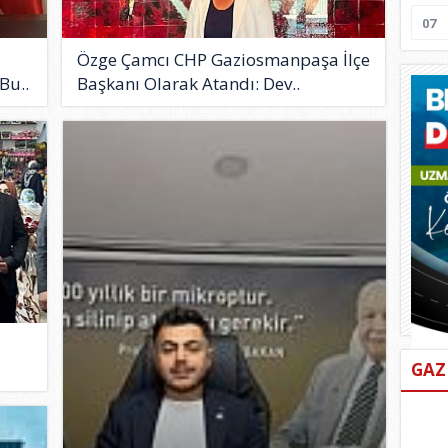
07
Özge Çamcı CHP Gaziosmanpaşa İlçe
Bu..
Başkanı Olarak Atandı: Dev..
GAZ