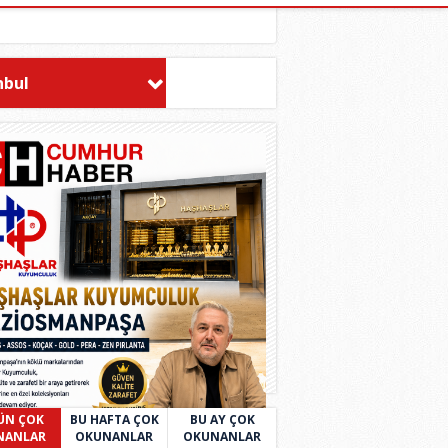
nbul
ÜN ÇOK
BU HAFTA ÇOK
BU AY ÇOK
NANLAR
OKUNANLAR
OKUNANLAR