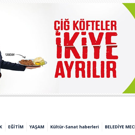
K
EĞİTİM
YAŞAM
Kültür-Sanat haberleri
BELEDİYE MEC