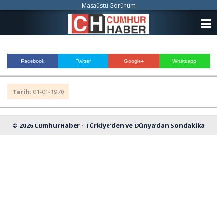
Masaüstü Görünüm
ANASAYFA
KATEGORİLER
Facebook
Twitter
Google+
Whatsapp
YAZARLAR
Tarih:
01-01-1970
ANKETLER
FOTO GALERİ
© 2026 CumhurHaber - Türkiye'den ve Dünya'dan Sondakika
VİDEO GALERİ
Haberleri
KÜNYE
İLETİŞİM