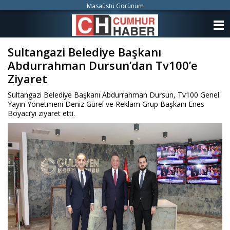
Masaüstü Görünüm
ANASAYFA
Sultangazi Belediye Başkanı
KATEGORİLER
Abdurrahman Dursun’dan Tv100’e
YAZARLAR
Ziyaret
Sultangazi Belediye Başkanı Abdurrahman Dursun, Tv100 Genel
ANKETLER
Yayın Yönetmeni Deniz Gürel ve Reklam Grup Başkanı Enes
Boyacı’yı ziyaret etti.
FOTO GALERİ
VİDEO GALERİ
KÜNYE
İLETİŞİM