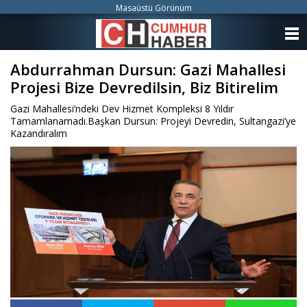
Masaüstü Görünüm
ANASAYFA
Abdurrahman Dursun: Gazi Mahallesi
KATEGORİLER
Projesi Bize Devredilsin, Biz Bitirelim
YAZARLAR
Gazi Mahallesi’ndeki Dev Hizmet Kompleksi 8 Yıldır
Tamamlanamadı.Başkan Dursun: Projeyi Devredin, Sultangazi’ye
ANKETLER
Kazandıralım
FOTO GALERİ
VİDEO GALERİ
KÜNYE
İLETİŞİM