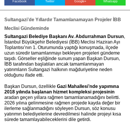
Facebook
Twitter
Google+
Whatsapp
Sultangazi’de Yıllardır Tamamlanamayan Projeler İBB
Haberin Doğru Adresi.
Meclisi Gündeminde
Sultangazi Belediye Başkanı Av. Abdurrahman Dursun
,
İstanbul Büyükşehir Belediyesi (İBB) Meclisi Haziran Ayı
Toplantısı’nın 1. Oturumunda yaptığı konuşmada, ilçede
uzun süredir tamamlanmayı bekleyen projeleri gündeme
taşıdı. Görseller eşliğinde sunum yapan Başkan Dursun,
İBB tarafından başlatılan ancak tamamlanmayan
yatırımların Sultangazi halkının mağduriyetine neden
olduğunu ifade etti.
Başkan Dursun, özellikle
Gazi Mahallesi’nde yapımına
2018 yılında başlanan hizmet kompleksi projesinin
aradan geçen yıllara rağmen tamamlanamadığını belirtti.
2026 yılına gelinmesine rağmen projede kayda değer bir
ilerleme sağlanmadığını söyleyen Dursun, söz konusu
yatırımın belediyelerine devredilmesi halinde projeyi kısa
sürede tamamlayabileceklerini dile getirdi.