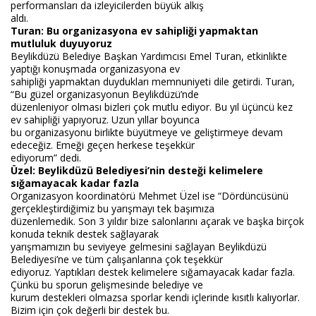
performansları da izleyicilerden büyük alkış
aldı.
Turan: Bu organizasyona ev sahipliği yapmaktan
mutluluk duyuyoruz
Beylikdüzü Belediye Başkan Yardımcısı Emel Turan, etkinlikte
yaptığı konuşmada organizasyona ev
sahipliği yapmaktan duydukları memnuniyeti dile getirdi. Turan,
“Bu güzel organizasyonun Beylikdüzü’nde
düzenleniyor olması bizleri çok mutlu ediyor. Bu yıl üçüncü kez
ev sahipliği yapıyoruz. Uzun yıllar boyunca
bu organizasyonu birlikte büyütmeye ve geliştirmeye devam
edeceğiz. Emeği geçen herkese teşekkür
ediyorum” dedi.
Üzel: Beylikdüzü Belediyesi’nin desteği kelimelere
sığamayacak kadar fazla
Organizasyon koordinatörü Mehmet Üzel ise “Dördüncüsünü
gerçekleştirdiğimiz bu yarışmayı tek başımıza
düzenlemedik. Son 3 yıldır bize salonlarını açarak ve başka birçok
konuda teknik destek sağlayarak
yarışmamızın bu seviyeye gelmesini sağlayan Beylikdüzü
Belediyesi’ne ve tüm çalışanlarına çok teşekkür
ediyoruz. Yaptıkları destek kelimelere sığamayacak kadar fazla.
Çünkü bu sporun gelişmesinde belediye ve
kurum destekleri olmazsa sporlar kendi içlerinde kısıtlı kalıyorlar.
Bizim için çok değerli bir destek bu.