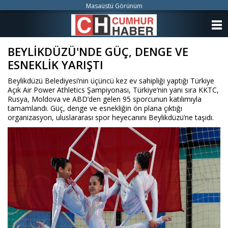
Masaüstü Görünüm
ANASAYFA
BEYLİKDÜZÜ'NDE GÜÇ, DENGE VE
KATEGORİLER
ESNEKLİK YARIŞTI
YAZARLAR
Beylikdüzü Belediyesi’nin üçüncü kez ev sahipliği yaptığı Türkiye
Açık Air Power Athletics Şampiyonası, Türkiye’nin yanı sıra KKTC,
ANKETLER
Rusya, Moldova ve ABD’den gelen 95 sporcunun katılımıyla
tamamlandı. Güç, denge ve esnekliğin ön plana çıktığı
organizasyon, uluslararası spor heyecanını Beylikdüzü’ne taşıdı.
FOTO GALERİ
VİDEO GALERİ
KÜNYE
İLETİŞİM