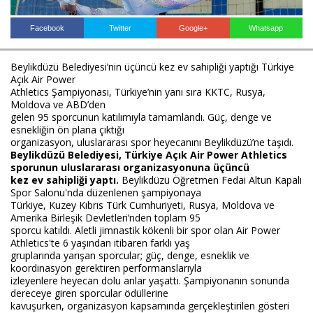
Facebook
Twitter
Google+
Whatsapp
Haberin Doğru Adresi.
Beylikdüzü Belediyesi’nin üçüncü kez ev sahipliği yaptığı Türkiye
Açık Air Power
Athletics Şampiyonası, Türkiye’nin yanı sıra KKTC, Rusya,
Moldova ve ABD’den
gelen 95 sporcunun katılımıyla tamamlandı. Güç, denge ve
esnekliğin ön plana çıktığı
organizasyon, uluslararası spor heyecanını Beylikdüzü’ne taşıdı.
Beylikdüzü Belediyesi, Türkiye Açık Air Power Athletics
sporunun uluslararası organizasyonuna üçüncü
kez ev sahipliği yaptı.
Beylikdüzü Öğretmen Fedai Altun Kapalı
Spor Salonu'nda düzenlenen şampiyonaya
Türkiye, Kuzey Kıbrıs Türk Cumhuriyeti, Rusya, Moldova ve
Amerika Birleşik Devletleri’nden toplam 95
sporcu katıldı. Aletli jimnastik kökenli bir spor olan Air Power
Athletics'te 6 yaşından itibaren farklı yaş
gruplarında yarışan sporcular; güç, denge, esneklik ve
koordinasyon gerektiren performanslarıyla
izleyenlere heyecan dolu anlar yaşattı. Şampiyonanın sonunda
dereceye giren sporcular ödüllerine
kavuşurken, organizasyon kapsamında gerçekleştirilen gösteri