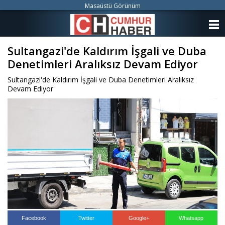
Masaüstü Görünüm
ANASAYFA
Sultangazi'de Kaldırım İşgali ve Duba
KATEGORİLER
Denetimleri Aralıksız Devam Ediyor
YAZARLAR
Sultangazi'de Kaldırım İşgali ve Duba Denetimleri Aralıksız
Devam Ediyor
ANKETLER
FOTO GALERİ
VİDEO GALERİ
KÜNYE
İLETİŞİM
Facebook
Twitter
Google+
Whatsapp