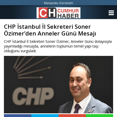
Masaüstü Görünüm
ANASAYFA
CHP İstanbul İl Sekreteri Soner
KATEGORİLER
Özimer’den Anneler Günü Mesajı
YAZARLAR
CHP İstanbul İl Sekreteri Soner Özimer, Anneler Günü dolayısıyla
yayımladığı mesajda, annelerin toplumun temel yapı taşı
ANKETLER
olduğunu vurguladı.
FOTO GALERİ
VİDEO GALERİ
KÜNYE
İLETİŞİM