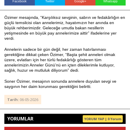
Facebook
Twitter
Google+
Whatsapp
Özimer mesajında, “Karşılıksız sevginin, sabrın ve fedakârlığın en
Haberin Doğru Adresi.
güçlü temsilcisi olan annelerimiz, hayatımızın her anında en
büyük rehberimizdir. Geleceğe umutla bakan nesillerin
yetişmesinde en büyük pay annelerimize aittir” ifadelerine yer
verdi.
Annelerin sadece bir gün değil, her zaman hatırlanması
gerektiğine dikkat çeken Özimer, “Başta şehit anneleri olmak
üzere, evlatları için her türlü fedakârlığı gösteren tüm
annelerimizin Anneler Günü’nü en içten dileklerimle kutluyor,
sağlık, huzur ve mutluluk diliyorum” dedi.
Soner Özimer, mesajının sonunda annelere duyulan sevgi ve
saygının her daim korunması gerektiğini belirtti.
Tarih:
06-05-2026
YORUMLAR
YORUM YAP | 0 Yorum