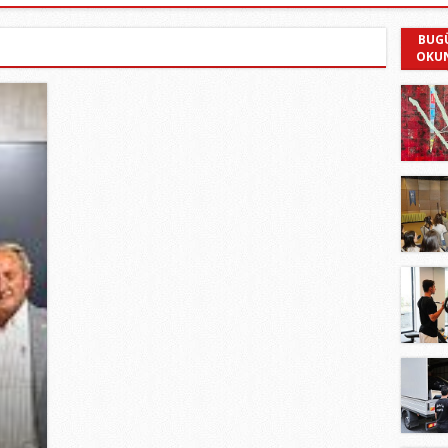
BUG
OKU