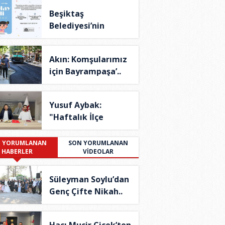
Beşiktaş
Belediyesi’nin
Theraplay T..
Akın: Komşularımız
için Bayrampaşa’..
Yusuf Aybak:
"Haftalık İlçe
Yönetim..
 YORUMLANAN
SON YORUMLANAN
HABERLER
VİDEOLAR
Süleyman Soylu’dan
Genç Çifte Nikah..
Hacı Mucir Çiçek’ten