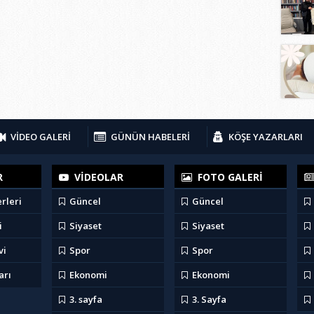
VİDEO GALERİ
GÜNÜN HABELERİ
KÖŞE YAZARLARI
R
VİDEOLAR
FOTO GALERİ
rleri
Güncel
Güncel
i
Siyaset
Siyaset
vi
Spor
Spor
arı
Ekonomi
Ekonomi
3. sayfa
3. Sayfa