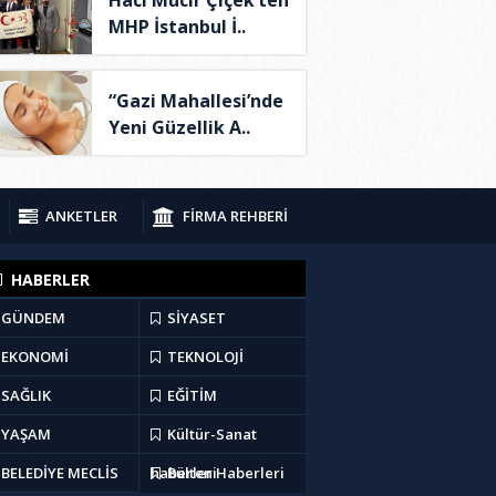
MHP İstanbul İ..
“Gazi Mahallesi’nde
Yeni Güzellik A..
ANKETLER
FİRMA REHBERİ
HABERLER
GÜNDEM
SİYASET
EKONOMİ
TEKNOLOJİ
SAĞLIK
EĞİTİM
YAŞAM
Kültür-Sanat
BELEDİYE MECLİS
haberleri
Bülten Haberleri