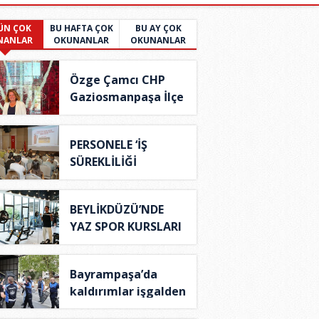
ÜN ÇOK
BU HAFTA ÇOK
BU AY ÇOK
NANLAR
OKUNANLAR
OKUNANLAR
Özge Çamcı CHP
Gaziosmanpaşa İlçe
B..
PERSONELE ‘İŞ
SÜREKLİLİĞİ
YÖNETİM S..
BEYLİKDÜZÜ’NDE
YAZ SPOR KURSLARI
TÜ..
Bayrampaşa’da
kaldırımlar işgalden
..