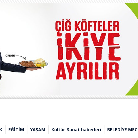
K
EĞİTİM
YAŞAM
Kültür-Sanat haberleri
BELEDİYE MEC