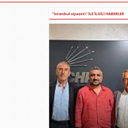
"İstanbul siyaseti" İLE İLGİLİ HABERLER