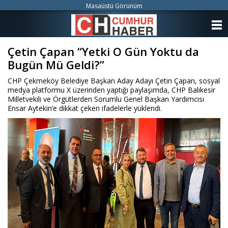
Masaüstü Görünüm
ANASAYFA
Çetin Çapan “Yetki O Gün Yoktu da
KATEGORİLER
Bugün Mü Geldi?”
YAZARLAR
CHP Çekmeköy Belediye Başkan Aday Adayı Çetin Çapan, sosyal
medya platformu X üzerinden yaptığı paylaşımda, CHP Balıkesir
ANKETLER
Milletvekili ve Örgütlerden Sorumlu Genel Başkan Yardımcısı
Ensar Aytekin’e dikkat çeken ifadelerle yüklendi.
FOTO GALERİ
VİDEO GALERİ
KÜNYE
İLETİŞİM