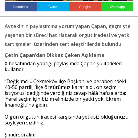
Facebook
Twitter
Google+
Whatsapp
Haberin Doğru Adresi.
Aytekin’in paylaşımına yorum yapan Çapan, geçmişte
yaşanan bir süreci hatırlatarak örgüt iradesi ve yetki
tartışmaları üzerinden sert eleştirilerde bulundu.
Çetin Çapan’dan Dikkat Çeken Açıklama
X hesabından yaptığı paylaşımda Çapan şu ifadeleri
kullandı:
“Değişimci #Çekmeköy İlçe Başkanı ve beraberindeki
40-50 partili, ‘İlçe örgütümüz karar aldı, ön seçim
istiyoruz’ dediğinde verdiğiniz cevap hâlâ hafızalarda:
‘Yerel seçim için bizim elimizde bir yetki yok, Ekrem
İmamoğlu’na gidin.’
O gün örgütün iradesi karşısında yetkisiz olduğunuzu
söyleyen sizdiniz.
Şimdi soralım: