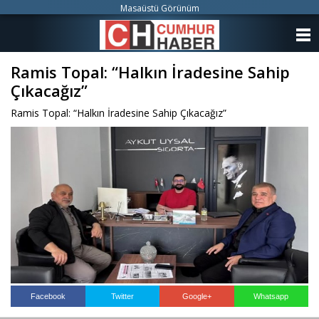
Masaüstü Görünüm
ANASAYFA
Ramis Topal: “Halkın İradesine Sahip
KATEGORİLER
Çıkacağız”
YAZARLAR
Ramis Topal: “Halkın İradesine Sahip Çıkacağız”
ANKETLER
FOTO GALERİ
VİDEO GALERİ
KÜNYE
İLETİŞİM
Facebook
Twitter
Google+
Whatsapp