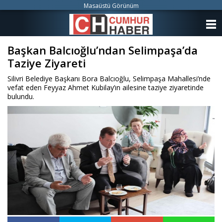
Masaüstü Görünüm
ANASAYFA
Başkan Balcıoğlu’ndan Selimpaşa’da
KATEGORİLER
Taziye Ziyareti
YAZARLAR
Silivri Belediye Başkanı Bora Balcıoğlu, Selimpaşa Mahallesi’nde
vefat eden Feyyaz Ahmet Kubilay’ın ailesine taziye ziyaretinde
ANKETLER
bulundu.
FOTO GALERİ
VİDEO GALERİ
KÜNYE
İLETİŞİM