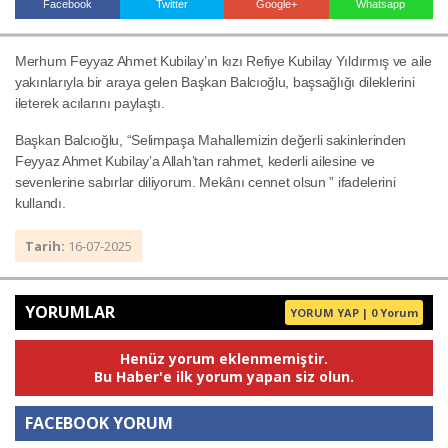
Facebook
Twitter
Google+
Whatsapp
Merhum Feyyaz Ahmet Kubilay’ın kızı Refiye Kubilay Yıldırmış ve aile
Haberin Doğru Adresi.
yakınlarıyla bir araya gelen Başkan Balcıoğlu, başsağlığı dileklerini
ileterek acılarını paylaştı.
Başkan Balcıoğlu, “Selimpaşa Mahallemizin değerli sakinlerinden
Feyyaz Ahmet Kubilay’a Allah’tan rahmet, kederli ailesine ve
sevenlerine sabırlar diliyorum. Mekânı cennet olsun ” ifadelerini
kullandı.
Tarih:
16-07-2025
YORUMLAR
YORUM YAP | 0 Yorum
Henüz yorum eklenmemiştir.
Bu Haber'e ilk yorum yapan siz olun.
FACEBOOK YORUM