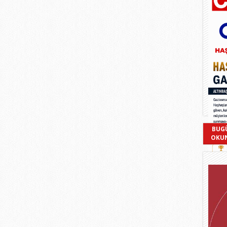
BUG
OKU