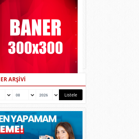
ER ARŞİVİ
08
2026