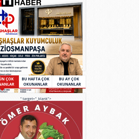
ÜN ÇOK
BU HAFTA ÇOK
BU AY ÇOK
NANLAR
OKUNANLAR
OKUNANLAR
" target="_blank">