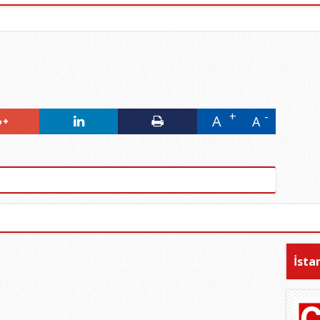
A
A
İsta