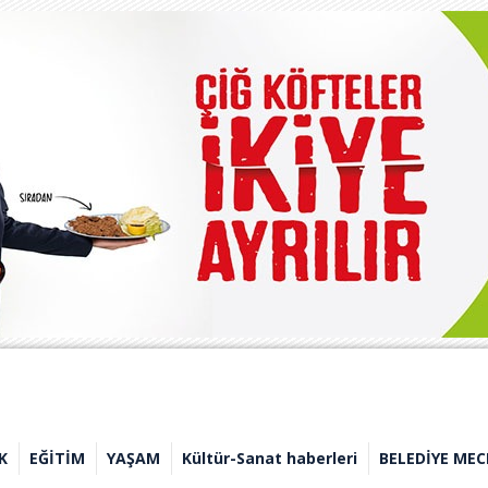
K
EĞİTİM
YAŞAM
Kültür-Sanat haberleri
BELEDİYE MEC