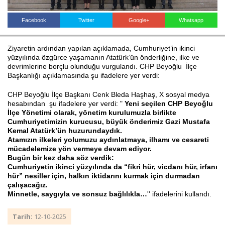
Facebook
Twitter
Google+
Whatsapp
Haberin Doğru Adresi.
Ziyaretin ardından yapılan açıklamada, Cumhuriyet’in ikinci
yüzyılında özgürce yaşamanın Atatürk’ün önderliğine, ilke ve
devrimlerine borçlu olunduğu vurgulandı. CHP Beyoğlu İlçe
Başkanlığı açıklamasında şu ifadelere yer verdi:
CHP Beyoğlu İlçe Başkanı Cenk Bleda Haşhaş, X sosyal medya
hesabından şu ifadelere yer verdi: "
Yeni seçilen CHP Beyoğlu
İlçe Yönetimi olarak, yönetim kurulumuzla birlikte
Cumhuriyetimizin kurucusu, büyük önderimiz Gazi Mustafa
Kemal Atatürk’ün huzurundaydık.
Atamızın ilkeleri yolumuzu aydınlatmaya, ilhamı ve cesareti
mücadelemize yön vermeye devam ediyor.
Bugün bir kez daha söz verdik:
Cumhuriyetin ikinci yüzyılında da “fikri hür, vicdanı hür, irfanı
hür” nesiller için, halkın iktidarını kurmak için durmadan
çalışacağız.
Minnetle, saygıyla ve sonsuz bağlılıkla…
'' ifadelerini kullandı.
Tarih:
12-10-2025