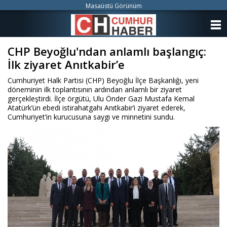
Masaüstü Görünüm
ANASAYFA
CHP Beyoğlu'ndan anlamlı başlangıç:
KATEGORİLER
İlk ziyaret Anıtkabir’e
YAZARLAR
Cumhuriyet Halk Partisi (CHP) Beyoğlu İlçe Başkanlığı, yeni
döneminin ilk toplantısının ardından anlamlı bir ziyaret
ANKETLER
gerçekleştirdi. İlçe örgütü, Ulu Önder Gazi Mustafa Kemal
Atatürk’ün ebedi istirahatgahı Anıtkabir’i ziyaret ederek,
Cumhuriyet’in kurucusuna saygı ve minnetini sundu.
FOTO GALERİ
VİDEO GALERİ
KÜNYE
İLETİŞİM