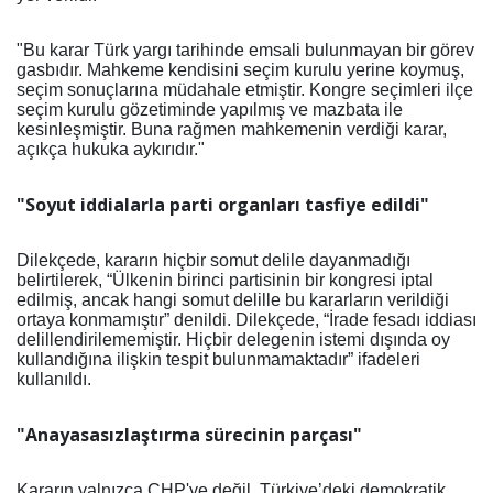
"Bu karar Türk yargı tarihinde emsali bulunmayan bir görev
gasbıdır. Mahkeme kendisini seçim kurulu yerine koymuş,
seçim sonuçlarına müdahale etmiştir. Kongre seçimleri ilçe
seçim kurulu gözetiminde yapılmış ve mazbata ile
kesinleşmiştir. Buna rağmen mahkemenin verdiği karar,
açıkça hukuka aykırıdır."
"Soyut iddialarla parti organları tasfiye edildi"
Dilekçede, kararın hiçbir somut delile dayanmadığı
belirtilerek, “Ülkenin birinci partisinin bir kongresi iptal
edilmiş, ancak hangi somut delille bu kararların verildiği
ortaya konmamıştır” denildi. Dilekçede, “İrade fesadı iddiası
delillendirilememiştir. Hiçbir delegenin istemi dışında oy
kullandığına ilişkin tespit bulunmamaktadır” ifadeleri
kullanıldı.
"Anayasasızlaştırma sürecinin parçası"
Kararın yalnızca CHP'ye değil, Türkiye’deki demokratik