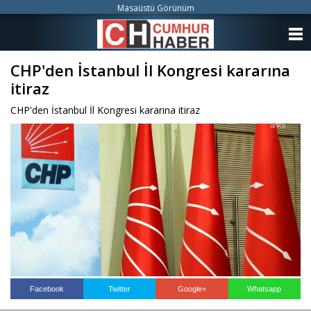
Masaüstü Görünüm
ANASAYFA
CHP'den İstanbul İl Kongresi kararına
KATEGORİLER
itiraz
YAZARLAR
CHP'den İstanbul İl Kongresi kararına itiraz
ANKETLER
FOTO GALERİ
VİDEO GALERİ
KÜNYE
İLETİŞİM
Facebook
Twitter
Google+
Whatsapp