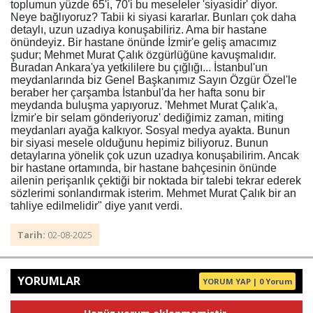
toplumun yüzde 65'i, 70'i bu meseleler 'siyasidir' diyor.
Neye bağlıyoruz? Tabii ki siyasi kararlar. Bunları çok daha
detaylı, uzun uzadıya konuşabiliriz. Ama bir hastane
önündeyiz. Bir hastane önünde İzmir'e geliş amacımız
şudur; Mehmet Murat Çalık özgürlüğüne kavuşmalıdır.
Buradan Ankara'ya yetkililere bu çığlığı... İstanbul'un
meydanlarında biz Genel Başkanımız Sayın Özgür Özel'le
beraber her çarşamba İstanbul'da her hafta sonu bir
meydanda buluşma yapıyoruz. 'Mehmet Murat Çalık'a,
İzmir'e bir selam gönderiyoruz' dediğimiz zaman, miting
meydanları ayağa kalkıyor. Sosyal medya ayakta. Bunun
bir siyasi mesele olduğunu hepimiz biliyoruz. Bunun
detaylarına yönelik çok uzun uzadıya konuşabilirim. Ancak
bir hastane ortamında, bir hastane bahçesinin önünde
ailenin perişanlık çektiği bir noktada bir talebi tekrar ederek
sözlerimi sonlandırmak isterim. Mehmet Murat Çalık bir an
tahliye edilmelidir" diye yanıt verdi.
Tarih:
02-08-2025
YORUMLAR
YORUM YAP | 0 Yorum