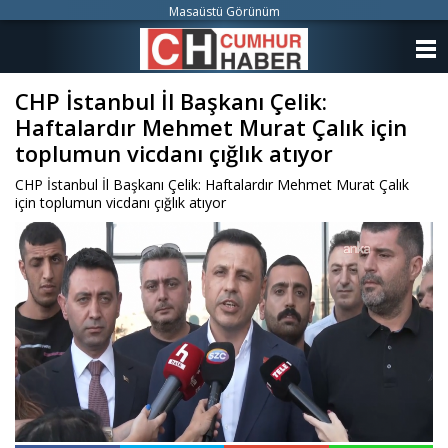
Masaüstü Görünüm
ANASAYFA
CHP İstanbul İl Başkanı Çelik:
KATEGORİLER
Haftalardır Mehmet Murat Çalık için
YAZARLAR
toplumun vicdanı çığlık atıyor
CHP İstanbul İl Başkanı Çelik: Haftalardır Mehmet Murat Çalık
ANKETLER
için toplumun vicdanı çığlık atıyor
FOTO GALERİ
VİDEO GALERİ
KÜNYE
İLETİŞİM