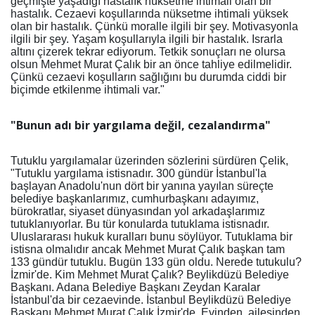
geçmişte yaşadığı hastalık nüksetme ihtimali olan bir
hastalık. Cezaevi koşullarında nüksetme ihtimali yüksek
olan bir hastalık. Çünkü moralle ilgili bir şey. Motivasyonla
ilgili bir şey. Yaşam koşullarıyla ilgili bir hastalık. Israrla
altını çizerek tekrar ediyorum. Tetkik sonuçları ne olursa
olsun Mehmet Murat Çalık bir an önce tahliye edilmelidir.
Çünkü cezaevi koşulların sağlığını bu durumda ciddi bir
biçimde etkilenme ihtimali var."
"Bunun adı bir yargılama değil, cezalandırma"
Tutuklu yargılamalar üzerinden sözlerini sürdüren Çelik,
"Tutuklu yargılama istisnadır. 300 gündür İstanbul'la
başlayan Anadolu'nun dört bir yanına yayılan süreçte
belediye başkanlarımız, cumhurbaşkanı adayımız,
bürokratlar, siyaset dünyasından yol arkadaşlarımız
tutuklanıyorlar. Bu tür konularda tutuklama istisnadır.
Uluslararası hukuk kuralları bunu söylüyor. Tutuklama bir
istisna olmalıdır ancak Mehmet Murat Çalık başkan tam
133 gündür tutuklu. Bugün 133 gün oldu. Nerede tutukulu?
İzmir'de. Kim Mehmet Murat Çalık? Beylikdüzü Belediye
Başkanı. Adana Belediye Başkanı Zeydan Karalar
İstanbul'da bir cezaevinde. İstanbul Beylikdüzü Belediye
Başkanı Mehmet Murat Çalık İzmir'de. Evinden, ailesinden,