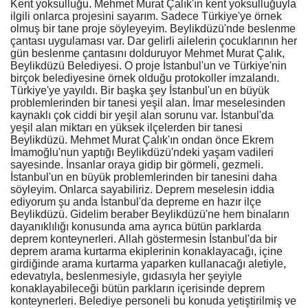
Kent yoksulluğu. Mehmet Murat Çalık'ın kent yoksulluğuyla
ilgili onlarca projesini sayarım. Sadece Türkiye'ye örnek
olmuş bir tane proje söyleyeyim. Beylikdüzü'nde beslenme
çantası uygulaması var. Dar gelirli ailelerin çocuklarının her
gün beslenme çantasını dolduruyor Mehmet Murat Çalık,
Beylikdüzü Belediyesi. O proje İstanbul'un ve Türkiye'nin
birçok belediyesine örnek olduğu protokoller imzalandı.
Türkiye'ye yayıldı. Bir başka şey İstanbul'un en büyük
problemlerinden bir tanesi yeşil alan. İmar meselesinden
kaynaklı çok ciddi bir yeşil alan sorunu var. İstanbul'da
yeşil alan miktarı en yüksek ilçelerden bir tanesi
Beylikdüzü. Mehmet Murat Çalık'ın ondan önce Ekrem
İmamoğlu'nun yaptığı Beylikdüzü'ndeki yaşam vadileri
sayesinde. İnsanlar oraya gidip bir görmeli, gezmeli.
İstanbul'un en büyük problemlerinden bir tanesini daha
söyleyim. Onlarca sayabiliriz. Deprem meselesin iddia
ediyorum şu anda İstanbul'da depreme en hazır ilçe
Beylikdüzü. Gidelim beraber Beylikdüzü'ne hem binaların
dayanıklılığı konusunda ama ayrıca bütün parklarda
deprem konteynerleri. Allah göstermesin İstanbul'da bir
deprem arama kurtarma ekiplerinin konaklayacağı, içine
girdiğinde arama kurtarma yaparken kullanacağı aletiyle,
edevatıyla, beslenmesiyle, gıdasıyla her şeyiyle
konaklayabileceği bütün parkların içerisinde deprem
konteynerleri. Belediye personeli bu konuda yetiştirilmiş ve