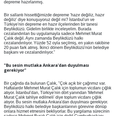
depreme hazırlanmış.
Bir sallantı hissettiğimizde depreme 'hazır değiliz, hazır
değiliz' diye konuşuyoruz değil mi? İstanbul'un ve
Türkiye'nin depreme en hazır ilçelerinden bir tanesi
Beylikdüzü. Gidelim birlikte inceleyelim. Burada
cezalandırılan bu uygulamayla sadece Mehmet Murat
Çalık değil. Aynı zamanda Beylikdüzü halkı
cezalandırılıyor. Yüzde 52 oyla seçilmiş, en yakın rakibine
20 puan fark atmış. İkinci dönem Beylikdüzü'nün belediye
başkanı ve cezalandırılıyor."
"Bu sesin mutlaka Ankara'dan duyulması
gerekiyor"
Bir çağrıda da bulunan Çalık, "Çok açık bir çağrımız var.
Haftalardır Mehmet Murat Çalık için toplumun vicdanı çığlık
atıyor. İstanbul'dan, Türkiye'nin dört yanından 'Mehmet
Murat Çalık tahliye edilmeli' diye toplum vicdanı çığlık
atıyor. Bu sesin mutlaka Ankara'dan duyulması gerekiyor.
Beylikdüzü halkı belediye başkanlarının görevine dönüp
onlara hizmet etmesini bekliyorlar. Bu yargılama sürecinin
sadece Mehmet Burak Çalık için değil Cumhurbaşkanı