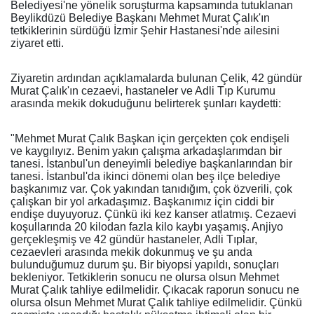
Belediyesi'ne yönelik soruşturma kapsamında tutuklanan
Beylikdüzü Belediye Başkanı Mehmet Murat Çalık'ın
tetkiklerinin sürdüğü İzmir Şehir Hastanesi'nde ailesini
ziyaret etti.
Ziyaretin ardından açıklamalarda bulunan Çelik, 42 gündür
Murat Çalık'ın cezaevi, hastaneler ve Adli Tıp Kurumu
arasında mekik dokuduğunu belirterek şunları kaydetti:
"Mehmet Murat Çalık Başkan için gerçekten çok endişeli
ve kaygılıyız. Benim yakın çalışma arkadaşlarımdan bir
tanesi. İstanbul'un deneyimli belediye başkanlarından bir
tanesi. İstanbul'da ikinci dönemi olan beş ilçe belediye
başkanımız var. Çok yakından tanıdığım, çok özverili, çok
çalışkan bir yol arkadaşımız. Başkanımız için ciddi bir
endişe duyuyoruz. Çünkü iki kez kanser atlatmış. Cezaevi
koşullarında 20 kilodan fazla kilo kaybı yaşamış. Anjiyo
gerçekleşmiş ve 42 gündür hastaneler, Adli Tıplar,
cezaevleri arasında mekik dokunmuş ve şu anda
bulunduğumuz durum şu. Bir biyopsi yapıldı, sonuçları
bekleniyor. Tetkiklerin sonucu ne olursa olsun Mehmet
Murat Çalık tahliye edilmelidir. Çıkacak raporun sonucu ne
olursa olsun Mehmet Murat Çalık tahliye edilmelidir. Çünkü