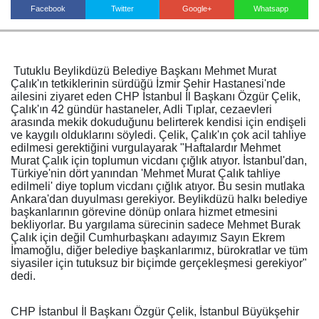
Facebook
Twitter
Google+
Whatsapp
Haberin Doğru Adresi.
Tutuklu Beylikdüzü Belediye Başkanı Mehmet Murat
Çalık'ın tetkiklerinin sürdüğü İzmir Şehir Hastanesi'nde
ailesini ziyaret eden CHP İstanbul İl Başkanı Özgür Çelik,
Çalık'ın 42 gündür hastaneler, Adli Tıplar, cezaevleri
arasında mekik dokuduğunu belirterek kendisi için endişeli
ve kaygılı olduklarını söyledi. Çelik, Çalık'ın çok acil tahliye
edilmesi gerektiğini vurgulayarak "Haftalardır Mehmet
Murat Çalık için toplumun vicdanı çığlık atıyor. İstanbul'dan,
Türkiye'nin dört yanından 'Mehmet Murat Çalık tahliye
edilmeli' diye toplum vicdanı çığlık atıyor. Bu sesin mutlaka
Ankara'dan duyulması gerekiyor. Beylikdüzü halkı belediye
başkanlarının görevine dönüp onlara hizmet etmesini
bekliyorlar. Bu yargılama sürecinin sadece Mehmet Burak
Çalık için değil Cumhurbaşkanı adayımız Sayın Ekrem
İmamoğlu, diğer belediye başkanlarımız, bürokratlar ve tüm
siyasiler için tutuksuz bir biçimde gerçekleşmesi gerekiyor"
dedi.
CHP İstanbul İl Başkanı Özgür Çelik, İstanbul Büyükşehir