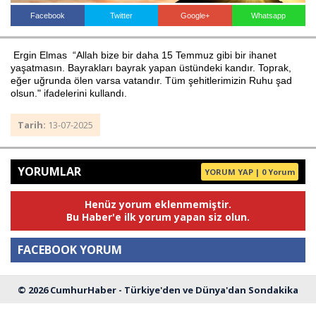
Facebook
Twitter
Google+
Whatsapp
Haberin Doğru Adresi.
Ergin Elmas “Allah bize bir daha 15 Temmuz gibi bir ihanet
yaşatmasın. Bayrakları bayrak yapan üstündeki kandır. Toprak,
eğer uğrunda ölen varsa vatandır. Tüm şehitlerimizin Ruhu şad
olsun." ifadelerini kullandı.
Tarih:
13-07-2025
YORUMLAR
YORUM YAP | 0 Yorum
Henüz yorum eklenmemiştir.
Bu Haber'e ilk yorum yapan siz olun.
FACEBOOK YORUM
© 2026 CumhurHaber - Türkiye'den ve Dünya'dan Sondakika
Yorum