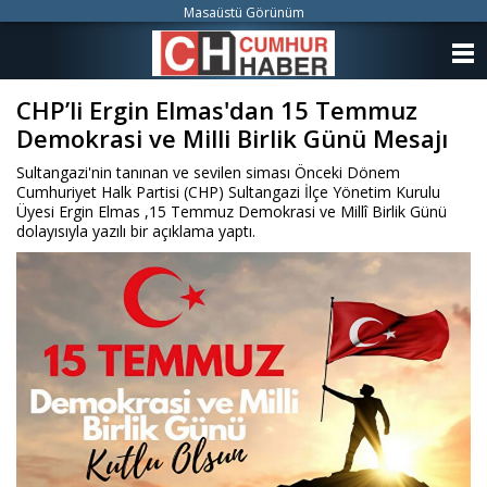
Masaüstü Görünüm
ANASAYFA
CHP’li Ergin Elmas'dan 15 Temmuz
KATEGORİLER
Demokrasi ve Milli Birlik Günü Mesajı
YAZARLAR
Sultangazi'nin tanınan ve sevilen siması Önceki Dönem
Cumhuriyet Halk Partisi (CHP) Sultangazi İlçe Yönetim Kurulu
ANKETLER
Üyesi Ergin Elmas ,15 Temmuz Demokrasi ve Millî Birlik Günü
dolayısıyla yazılı bir açıklama yaptı.
FOTO GALERİ
VİDEO GALERİ
KÜNYE
İLETİŞİM