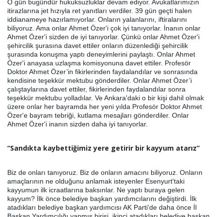
O gün bugündür hukuksuzluklar devam ediyor. Avukatlarımızın
itirazlarına jet hızıyla ret yanıtları verdiler. 39 gün geçti halen
iddianameye hazırlamıyorlar. Onların yalanlarını, iftiralarını
biliyoruz. Ama onlar Ahmet Özer'i çok iyi tanıyorlar. İnanın onlar
Ahmet Özer'i sizden de iyi tanıyorlar. Çünkü onlar Ahmet Özer'i
şehircilik şurasına davet ettiler onların düzenlediği şehircilik
şurasında konuşma yaptı deneyimlerini paylaştı. Onlar Ahmet
Özer'i anayasa uzlaşma komisyonuna davet ettiler. Profesör
Doktor Ahmet Özer’in fikirlerinden faydalandılar ve sonrasında
kendisine teşekkür mektubu gönderdiler. Onlar Ahmet Özer’i
çalıştaylarına davet ettiler, fikirlerinden faydalandılar sonra
teşekkür mektubu yolladılar. Ve Ankara'daki o bir kişi dahil olmak
üzere onlar her bayramda her yeni yılda Profesör Doktor Ahmet
Özer'e bayram tebriği, kutlama mesajları gönderdiler. Onlar
Ahmet Özer'i inanın sizden daha iyi tanıyorlar.
“Sandıkta kaybettiğimiz yere getirir bir kayyum atarız”
Biz de onları tanıyoruz. Biz de onların amacını biliyoruz. Onların
amaçlarının ne olduğunu anlamak isteyenler Esenyurt'taki
kayyumun ilk icraatlarına baksınlar. Ne yaptı buraya gelen
kayyum? İlk önce belediye başkan yardımcılarını değiştirdi. İlk
atadıkları belediye başkan yardımcısı AK Parti'de daha önce İl
Başkan Yardımcılığı yapmış birisi, ikinci atadıkları belediye başkan