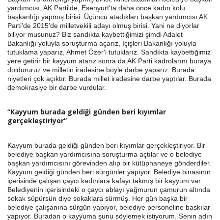
yardımcısı, AK Parti'de, Esenyurt'ta daha önce kadın kolu
başkanlığı yapmış birisi. Üçüncü atadıkları başkan yardımcısı AK
Parti'de 2015’de milletvekili adayı olmuş birisi. Yani ne diyorlar
biliyor musunuz? Biz sandıkta kaybettiğimizi şimdi Adalet
Bakanlığı yoluyla soruşturma açarız, İçişleri Bakanlığı yoluyla
tutuklama yaparız, Ahmet Özer'i tutuklarız. Sandıkta kaybettiğimiz
yere getirir bir kayyum atarız sonra da AK Parti kadrolarını buraya
doldururuz ve milletin iradesine böyle darbe yaparız. Burada
niyetleri çok açıktır. Burada millet iradesine darbe yaptılar. Burada
demokrasiye bir darbe vurdular.
“Kayyum burada geldiği günden beri kıyımlar
gerçekleştiriyor”
Kayyum burada geldiği günden beri kıyımlar gerçekleştiriyor. Bir
belediye başkan yardımcısına soruşturma açtılar ve o belediye
başkan yardımcısını görevinden alıp bir kütüphaneye gönderdiler.
Kayyum geldiği günden beri sürgünler yapıyor. Belediye binasının
içerisinde çalışan çaycı kadınlara kafayı takmış bir kayyum var.
Belediyenin içerisindeki o çaycı ablayı yağmurun çamurun altında
sokak süpürsün diye sokaklara sürmüş. Her gün başka bir
belediye çalışanına sürgün yapıyor, belediye personeline baskılar
yapıyor. Buradan o kayyuma şunu söylemek istiyorum. Senin adın