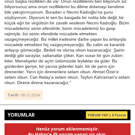
onun başka rezillikleri de var. Onun rezilliklerini ben biliyorum siz
biliyorsunuz ama onun rezilliklerini bu dilime dolamayı kendime
bile yakıştırmıyorum. Buradan o Necmi Kadıoğlu'na şunu
söylüyorum. Diyorum ki sen bu kavgada bir nokta bile değil, bir
küçük eğri bir virgülsün bir zavallı vesilesin Necmi Kadıoğlu. Bizim
mücadelemiz senin efendinle, bizim mücadelemiz bu gasp
rejimiyle, biz senin efendinle mücadele etmekten
vazgeçmeyeceğiz. Biz millet iradesine darbe yapan bu anlayışla
mücadele etmekten hiç vazgeçmeyeceğiz. Bu zalim ve karanlık
anlayışı gömeceğiz. Bedeli ne olursa olsun kazanacağız. Şairin
dediği gibi saraylar, saltanatlar çöker. Kan susar bir gün zulüm
biter. Menekşeler de açılır üstümüzde leylaklar da güler. Bu
günlerden geriye, bir yarına gidenler kalır, bir de yarın için
direnenler. Yarın için direnenlere selam olsun. Ahmet Özer'e
selam olsun. Can Atalay'a selam olsun, Tayfun Kahraman'a selam
olsun. Direne direne kazanacağız."
Tarih:
08-12-2024
YORUMLAR
YORUM YAP | 0 Yorum
Henüz yorum eklenmemiştir.
Bu Haber'e ilk yorum yapan siz olun.