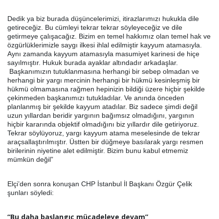
Dedik ya biz burada düşüncelerimizi, itirazlarımızı hukukla dile
getireceğiz. Bu cümleyi tekrar tekrar söyleyeceğiz ve dile
getirmeye çalışacağız. Bizim en temel hakkımız olan temel hak ve
özgürlüklerimizle saygı ilkesi ihlal edilmiştir kayyum atamasıyla.
Aynı zamanda kayyum atamasıyla masumiyet karinesi de hiçe
sayılmıştır. Hukuk burada ayaklar altındadır arkadaşlar.
Başkanımızın tutuklanmasına herhangi bir sebep olmadan ve
herhangi bir yargı mercinin herhangi bir hükmü kesinleşmiş bir
hükmü olmamasına rağmen hepinizin bildiği üzere hiçbir şekilde
çekinmeden başkanımızı tutukladılar. Ve anında önceden
planlanmış bir şekilde kayyum atadılar. Biz sadece şimdi değil
uzun yıllardan beridir yargının bağımsız olmadığını, yargının
hiçbir kararında objektif olmadığını biz yıllardır dile getiriyoruz.
Tekrar söylüyoruz, yargı kayyum atama meselesinde de tekrar
araçsallaştırılmıştır. Üstten bir düğmeye basılarak yargı resmen
birilerinin niyetine alet edilmiştir. Bizim bunu kabul etmemiz
mümkün değil”
Elçi’den sonra konuşan CHP İstanbul İl Başkanı Özgür Çelik
şunları söyledi:
“Bu daha başlangıç mücadeleye devam”