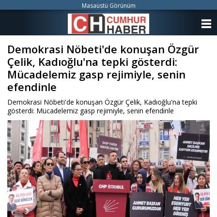
Masaüstü Görünüm
ANASAYFA
Demokrasi Nöbeti'de konuşan Özgür
KATEGORİLER
Çelik, Kadıoğlu'na tepki gösterdi:
YAZARLAR
Mücadelemiz gasp rejimiyle, senin
efendinle
ANKETLER
Demokrasi Nöbeti'de konuşan Özgür Çelik, Kadıoğlu'na tepki
gösterdi: Mücadelemiz gasp rejimiyle, senin efendinle
FOTO GALERİ
VİDEO GALERİ
KÜNYE
İLETİŞİM