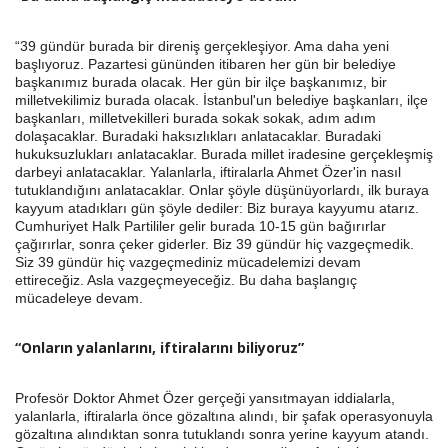
“39 gündür burada bir direniş gerçekleşiyor. Ama daha yeni
başlıyoruz. Pazartesi gününden itibaren her gün bir belediye
başkanımız burada olacak. Her gün bir ilçe başkanımız, bir
milletvekilimiz burada olacak. İstanbul'un belediye başkanları, ilçe
başkanları, milletvekilleri burada sokak sokak, adım adım
dolaşacaklar. Buradaki haksızlıkları anlatacaklar. Buradaki
hukuksuzlukları anlatacaklar. Burada millet iradesine gerçekleşmiş
darbeyi anlatacaklar. Yalanlarla, iftiralarla Ahmet Özer'in nasıl
tutuklandığını anlatacaklar. Onlar şöyle düşünüyorlardı, ilk buraya
kayyum atadıkları gün şöyle dediler: Biz buraya kayyumu atarız.
Cumhuriyet Halk Partililer gelir burada 10-15 gün bağırırlar
çağırırlar, sonra çeker giderler. Biz 39 gündür hiç vazgeçmedik.
Siz 39 gündür hiç vazgeçmediniz mücadelemizi devam
ettireceğiz. Asla vazgeçmeyeceğiz. Bu daha başlangıç
mücadeleye devam.
“Onların yalanlarını, iftiralarını biliyoruz”
Profesör Doktor Ahmet Özer gerçeği yansıtmayan iddialarla,
yalanlarla, iftiralarla önce gözaltına alındı, bir şafak operasyonuyla
gözaltına alındıktan sonra tutuklandı sonra yerine kayyum atandı.