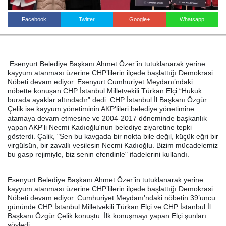
Facebook
Twitter
Google+
Whatsapp
Haberin Doğru Adresi.
Esenyurt Belediye Başkanı Ahmet Özer’in tutuklanarak yerine
kayyum atanması üzerine CHP’lilerin ilçede başlattığı Demokrasi
Nöbeti devam ediyor. Esenyurt Cumhuriyet Meydanı’ndaki
nöbette konuşan CHP İstanbul Milletvekili Türkan Elçi “Hukuk
burada ayaklar altındadır” dedi. CHP İstanbul İl Başkanı Özgür
Çelik ise kayyum yönetiminin AKP'lileri belediye yönetimine
atamaya devam etmesine ve 2004-2017 döneminde başkanlık
yapan AKP'li Necmi Kadıoğlu'nun belediye ziyaretine tepki
gösterdi. Çalik, "Sen bu kavgada bir nokta bile değil, küçük eğri bir
virgülsün, bir zavallı vesilesin Necmi Kadıoğlu. Bizim mücadelemiz
bu gasp rejimiyle, biz senin efendinle" ifadelerini kullandı.
Esenyurt Belediye Başkanı Ahmet Özer’in tutuklanarak yerine
kayyum atanması üzerine CHP’lilerin ilçede başlattığı Demokrasi
Nöbeti devam ediyor. Cumhuriyet Meydanı’ndaki nöbetin 39’uncu
gününde CHP İstanbul Milletvekili Türkan Elçi ve CHP İstanbul İl
Başkanı Özgür Çelik konuştu. İlk konuşmayı yapan Elçi şunları
söyledi: