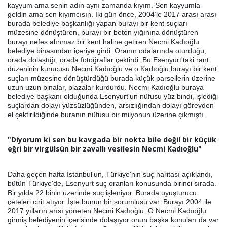
kayyum ama senin adın aynı zamanda kıyım. Sen kayyumla
geldin ama sen kıyımcısın. İki gün önce, 2004’le 2017 arası arası
burada belediye başkanlığı yapan burayı bir kent suçları
müzesine dönüştüren, burayı bir beton yığınına dönüştüren
burayı nefes alınmaz bir kent haline getiren Necmi Kadıoğlu
belediye binasından içeriye girdi. Oranın odalarında oturduğu,
orada dolaştığı, orada fotoğraflar çektirdi. Bu Esenyurt'taki rant
düzeninin kurucusu Necmi Kadıoğlu ve o Kadıoğlu burayı bir kent
suçları müzesine dönüştürdüğü burada küçük parsellerin üzerine
uzun uzun binalar, plazalar kurdurdu. Necmi Kadıoğlu buraya
belediye başkanı olduğunda Esenyurt'un nüfusu yüz bindi, işlediği
suçlardan dolayı yüzsüzlüğünden, arsızlığından dolayı görevden
el çektirildiğinde buranın nüfusu bir milyonun üzerine çıkmıştı.
"Diyorum ki sen bu kavgada bir nokta bile değil bir küçük
eğri bir virgülsün bir zavallı vesilesin Necmi Kadıoğlu"
Daha geçen hafta İstanbul'un, Türkiye'nin suç haritası açıklandı,
bütün Türkiye'de, Esenyurt suç oranları konusunda birinci sırada.
Bir yılda 22 binin üzerinde suç işleniyor. Burada uyuşturucu
çeteleri cirit atıyor. İşte bunun bir sorumlusu var. Burayı 2004 ile
2017 yılların arısı yöneten Necmi Kadıoğlu. O Necmi Kadıoğlu
girmiş belediyenin içerisinde dolaşıyor onun başka konuları da var