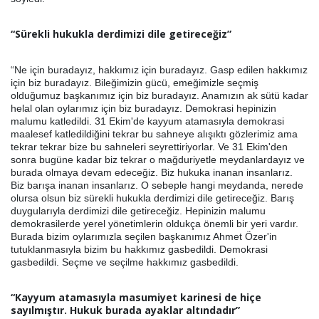
“Sürekli hukukla derdimizi dile getireceğiz”
“Ne için buradayız, hakkımız için buradayız. Gasp edilen hakkımız
için biz buradayız. Bileğimizin gücü, emeğimizle seçmiş
olduğumuz başkanımız için biz buradayız. Anamızın ak sütü kadar
helal olan oylarımız için biz buradayız. Demokrasi hepinizin
malumu katledildi. 31 Ekim'de kayyum atamasıyla demokrasi
maalesef katledildiğini tekrar bu sahneye alışıktı gözlerimiz ama
tekrar tekrar bize bu sahneleri seyrettiriyorlar. Ve 31 Ekim'den
sonra bugüne kadar biz tekrar o mağduriyetle meydanlardayız ve
burada olmaya devam edeceğiz. Biz hukuka inanan insanlarız.
Biz barışa inanan insanlarız. O sebeple hangi meydanda, nerede
olursa olsun biz sürekli hukukla derdimizi dile getireceğiz. Barış
duygularıyla derdimizi dile getireceğiz. Hepinizin malumu
demokrasilerde yerel yönetimlerin oldukça önemli bir yeri vardır.
Burada bizim oylarımızla seçilen başkanımız Ahmet Özer'in
tutuklanmasıyla bizim bu hakkımız gasbedildi. Demokrasi
gasbedildi. Seçme ve seçilme hakkımız gasbedildi.
“Kayyum atamasıyla masumiyet karinesi de hiçe
sayılmıştır. Hukuk burada ayaklar altındadır”