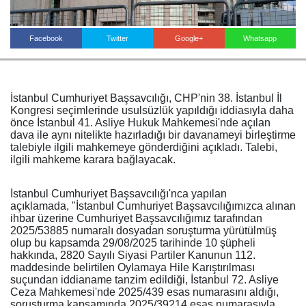
Facebook
Twitter
Google+
Whatsapp
Haberin Doğru Adresi.
İstanbul Cumhuriyet Başsavcılığı, CHP'nin 38. İstanbul İl
Kongresi seçimlerinde usulsüzlük yapıldığı iddiasıyla daha
önce İstanbul 41. Asliye Hukuk Mahkemesi'nde açılan
dava ile aynı nitelikte hazırladığı bir davanameyi birleştirme
talebiyle ilgili mahkemeye gönderdiğini açıkladı. Talebi,
ilgili mahkeme karara bağlayacak.
İstanbul Cumhuriyet Başsavcılığı'nca yapılan
açıklamada, "İstanbul Cumhuriyet Başsavcılığımızca alınan
ihbar üzerine Cumhuriyet Başsavcılığımız tarafından
2025/53885 numaralı dosyadan soruşturma yürütülmüş
olup bu kapsamda 29/08/2025 tarihinde 10 şüpheli
hakkında, 2820 Sayılı Siyasi Partiler Kanunun 112.
maddesinde belirtilen Oylamaya Hile Karıştırılması
suçundan iddianame tanzim edildiği, İstanbul 72. Asliye
Ceza Mahkemesi'nde 2025/439 esas numarasını aldığı,
soruşturma kapsamında 2025/39214 esas numarasıyla