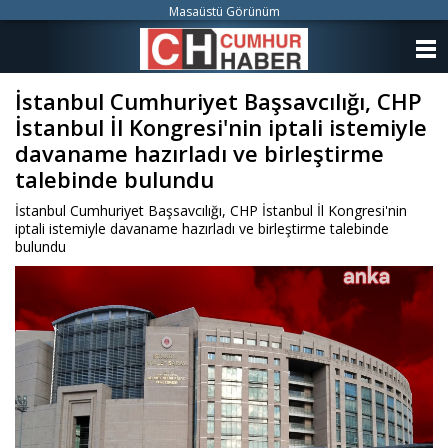
Masaüstü Görünüm
ANASAYFA
İstanbul Cumhuriyet Başsavcılığı, CHP
KATEGORİLER
İstanbul İl Kongresi'nin iptali istemiyle
YAZARLAR
davaname hazırladı ve birleştirme
talebinde bulundu
ANKETLER
İstanbul Cumhuriyet Başsavcılığı, CHP İstanbul İl Kongresi'nin
iptali istemiyle davaname hazırladı ve birleştirme talebinde
FOTO GALERİ
bulundu
VİDEO GALERİ
KÜNYE
İLETİŞİM