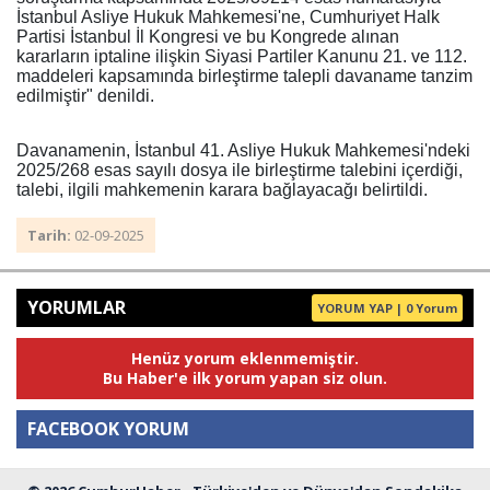
İstanbul Asliye Hukuk Mahkemesi'ne, Cumhuriyet Halk
Partisi İstanbul İl Kongresi ve bu Kongrede alınan
kararların iptaline ilişkin Siyasi Partiler Kanunu 21. ve 112.
maddeleri kapsamında birleştirme talepli davaname tanzim
edilmiştir" denildi.
Davanamenin, İstanbul 41. Asliye Hukuk Mahkemesi'ndeki
2025/268 esas sayılı dosya ile birleştirme talebini içerdiği,
talebi, ilgili mahkemenin karara bağlayacağı belirtildi.
Tarih:
02-09-2025
YORUMLAR
YORUM YAP | 0 Yorum
Henüz yorum eklenmemiştir.
Bu Haber'e ilk yorum yapan siz olun.
FACEBOOK YORUM