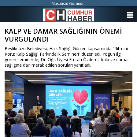
Masaüstü Görünüm
ANASAYFA
KALP VE DAMAR SAĞLIĞININ ÖNEMİ
KATEGORİLER
VURGULANDI
YAZARLAR
Beylikdüzü Belediyesi, Halk Sağlığı Günleri kapsamında “Ritmini
Koru: Kalp Sağlığı Farkındalık Semineri” düzenledi. Yoğun ilgi
ANKETLER
gören seminerde, Dr. Öğr. Üyesi Emrah Özdemir kalp ve damar
sağlığına dair merak edilen soruları yanıtladı.
FOTO GALERİ
VİDEO GALERİ
KÜNYE
İLETİŞİM