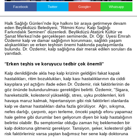
Facebook
Twitter
Google+
Whatsapp
Haberin Doğru Adresi.
Halk Sağlığı Günleri’nde ilçe halkını bir araya getirmeye devam
eden Beylikdüzü Belediyesi, “Ritmini Koru: Kalp Sağlığı
Farkındalık Semineri” düzenledi. Beylikdüzü Atatürk Kültür ve
Sanat Merkezi’nde gerçekleşen seminerde, Dr. Öğr. Üyesi Emrah
Özdemir kalp ve damar sağlığının korunması, sağlıklı yaşam
alışkanlıkları ve erken teşhisin önemi hakkında paylaşımlarda
bulundu. Dr. Özdemir, kalp sağlığına dair merak edilen soruları da
yanıtladı.
“Erken teşhis ve koruyucu tedbir çok önemli”
Kalp denildiğinde akla hep kalp krizinin geldiğini fakat kapak
hastalıkları, ritim bozuklukları, kalp kası hastalıklarının da ciddi
kayıplara yol açtığını ifade eden Dr. Özdemir, risk faktörlerinin de
göz önünde bulundurulması gerektiğini belirtti. Özdemir, “Sigara,
hareketsizlik, kolesterol yüksekliği, stres, uyku problemleri, kirli
havaya maruz kalmak, hipertansiyon gibi risk faktörleri olanlarda
kalp ve damar hastalıkları daha fazla görülüyor. Ağrı, sıkışma,
nefes darlığı, çarpıntı, aşırı terleme, önceki yaptığı eforu yapamaz
hale gelme gibi durumlar ben geliyorum diyen bir kalp hastalığının
belirtisi olabilir. Bu semptomlar olduğu zaman hiç beklemeden bir
kalp doktoruna gitmeniz gerekiyor. Tansiyon, şeker, kolesterol gibi
risk faktörleriniz varsa yaştan bağımsız her sene kalp doktoruna