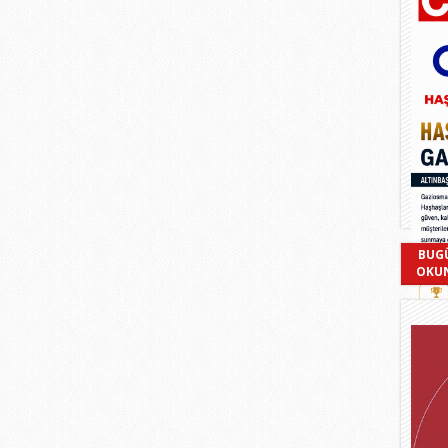
BUG
OKU