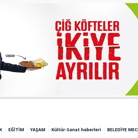
K
EĞİTİM
YAŞAM
Kültür-Sanat haberleri
BELEDİYE MEC