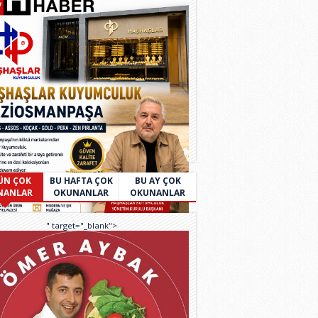
ÜN ÇOK
BU HAFTA ÇOK
BU AY ÇOK
NANLAR
OKUNANLAR
OKUNANLAR
" target="_blank">