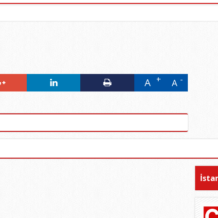
A
A
İsta