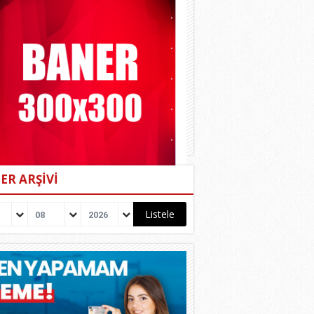
ER ARŞİVİ
08
2026