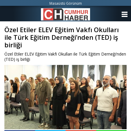
Masaüstü Görünüm
ANASAYFA
Özel Etiler ELEV Eğitim Vakfı Okulları
KATEGORİLER
ile Türk Eğitim Derneği’nden (TED) iş
YAZARLAR
birliği
Özel Etiler ELEV Eğitim Vakfı Okulları ile Türk Eğitim Derneği’nden
ANKETLER
(TED) iş birliği
FOTO GALERİ
VİDEO GALERİ
KÜNYE
İLETİŞİM