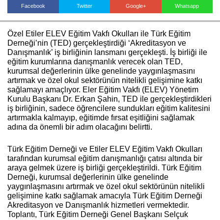
Facebook
Twitter
Google+
Whatsapp
Özel Etiler ELEV Eğitim Vakfı Okulları ile Türk Eğitim
Haberin Doğru Adresi.
Derneği’nin (TED) gerçekleştirdiği ‘Akreditasyon ve
Danışmanlık’ iş birliğinin lansmanı gerçekleşti. İş birliği ile
eğitim kurumlarına danışmanlık verecek olan TED,
kurumsal değerlerinin ülke genelinde yaygınlaşmasını
artırmak ve özel okul sektörünün nitelikli gelişimine katkı
sağlamayı amaçlıyor. Eler Eğitim Vakfı (ELEV) Yönetim
Kurulu Başkanı Dr. Erkan Şahin, TED ile gerçekleştirdikleri
iş birliğinin, sadece öğrencilere sundukları eğitim kalitesini
artırmakla kalmayıp, eğitimde fırsat eşitliğini sağlamak
adına da önemli bir adım olacağını belirtti.
Türk Eğitim Derneği ve Etiler ELEV Eğitim Vakfı Okulları
tarafından kurumsal eğitim danışmanlığı çatısı altında bir
araya gelmek üzere iş birliği gerçekleştirildi. Türk Eğitim
Derneği, kurumsal değerlerinin ülke genelinde
yaygınlaşmasını artırmak ve özel okul sektörünün nitelikli
gelişimine katkı sağlamak amacıyla Türk Eğitim Derneği
Akreditasyon ve Danışmanlık hizmetleri vermektedir.
Toplantı, Türk Eğitim Derneği Genel Başkanı Selçuk