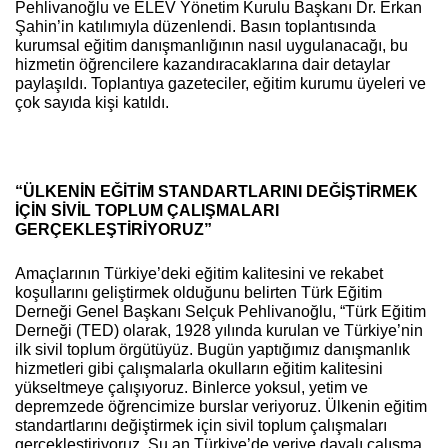
Pehlivanoğlu ve ELEV Yönetim Kurulu Başkanı Dr. Erkan
Şahin’in katılımıyla düzenlendi. Basın toplantısında
kurumsal eğitim danışmanlığının nasıl uygulanacağı, bu
hizmetin öğrencilere kazandıracaklarına dair detaylar
paylaşıldı. Toplantıya gazeteciler, eğitim kurumu üyeleri ve
çok sayıda kişi katıldı.
“ÜLKENİN EĞİTİM STANDARTLARINI DEĞİŞTİRMEK
İÇİN SİVİL TOPLUM ÇALIŞMALARI
GERÇEKLEŞTİRİYORUZ”
Amaçlarının Türkiye’deki eğitim kalitesini ve rekabet
koşullarını geliştirmek olduğunu belirten Türk Eğitim
Derneği Genel Başkanı Selçuk Pehlivanoğlu, “Türk Eğitim
Derneği (TED) olarak, 1928 yılında kurulan ve Türkiye’nin
ilk sivil toplum örgütüyüz. Bugün yaptığımız danışmanlık
hizmetleri gibi çalışmalarla okulların eğitim kalitesini
yükseltmeye çalışıyoruz. Binlerce yoksul, yetim ve
depremzede öğrencimize burslar veriyoruz. Ülkenin eğitim
standartlarını değiştirmek için sivil toplum çalışmaları
gerçekleştiriyoruz. Şu an Türkiye’de veriye dayalı çalışma