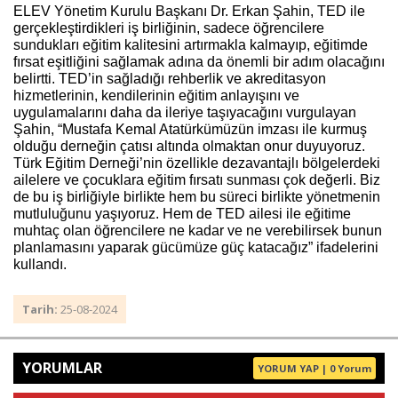
ELEV Yönetim Kurulu Başkanı Dr. Erkan Şahin, TED ile
gerçekleştirdikleri iş birliğinin, sadece öğrencilere
sundukları eğitim kalitesini artırmakla kalmayıp, eğitimde
fırsat eşitliğini sağlamak adına da önemli bir adım olacağını
belirtti. TED’in sağladığı rehberlik ve akreditasyon
hizmetlerinin, kendilerinin eğitim anlayışını ve
uygulamalarını daha da ileriye taşıyacağını vurgulayan
Şahin, “Mustafa Kemal Atatürkümüzün imzası ile kurmuş
olduğu derneğin çatısı altında olmaktan onur duyuyoruz.
Türk Eğitim Derneği’nin özellikle dezavantajlı bölgelerdeki
ailelere ve çocuklara eğitim fırsatı sunması çok değerli. Biz
de bu iş birliğiyle birlikte hem bu süreci birlikte yönetmenin
mutluluğunu yaşıyoruz. Hem de TED ailesi ile eğitime
muhtaç olan öğrencilere ne kadar ve ne verebilirsek bunun
planlamasını yaparak gücümüze güç katacağız” ifadelerini
kullandı.
Tarih:
25-08-2024
YORUMLAR
YORUM YAP | 0 Yorum