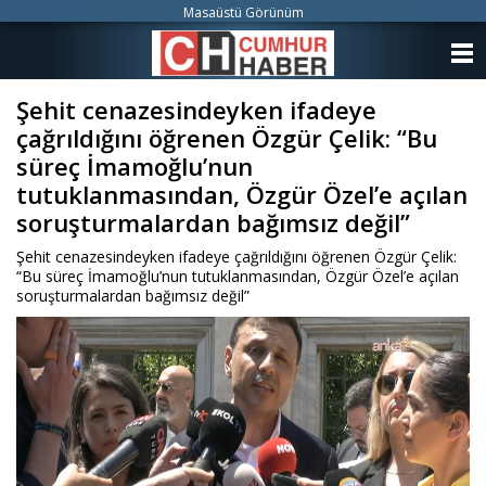
Masaüstü Görünüm
ANASAYFA
Şehit cenazesindeyken ifadeye
KATEGORİLER
çağrıldığını öğrenen Özgür Çelik: “Bu
YAZARLAR
süreç İmamoğlu’nun
tutuklanmasından, Özgür Özel’e açılan
ANKETLER
soruşturmalardan bağımsız değil”
Şehit cenazesindeyken ifadeye çağrıldığını öğrenen Özgür Çelik:
FOTO GALERİ
“Bu süreç İmamoğlu’nun tutuklanmasından, Özgür Özel’e açılan
soruşturmalardan bağımsız değil”
VİDEO GALERİ
KÜNYE
İLETİŞİM