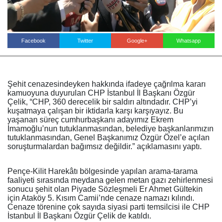
Haberin Doğru Adresi.
Facebook
Twitter
Google+
Whatsapp
Şehit cenazesindeyken hakkında ifadeye çağrılma kararı
kamuoyuna duyurulan CHP İstanbul İl Başkanı Özgür
Çelik, “CHP, 360 derecelik bir saldırı altındadır. CHP’yi
kuşatmaya çalışan bir iktidarla karşı karşıyayız. Bu
yaşanan süreç cumhurbaşkanı adayımız Ekrem
İmamoğlu’nun tutuklanmasından, belediye başkanlarımızın
tutuklanmasından, Genel Başkanımız Özgür Özel’e açılan
soruşturmalardan bağımsız değildir.” açıklamasını yaptı.
Pençe-Kilit Harekâtı bölgesinde yapılan arama-tarama
faaliyeti sırasında meydana gelen metan gazı zehirlenmesi
sonucu şehit olan Piyade Sözleşmeli Er Ahmet Gültekin
için Ataköy 5. Kısım Camii’nde cenaze namazı kılındı.
Cenaze törenine çok sayıda siyasi parti temsilcisi ile CHP
İstanbul İl Başkanı Özgür Çelik de katıldı.