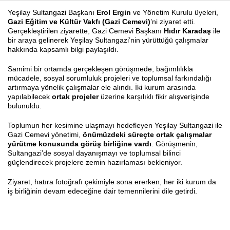
Yeşilay Sultangazi Başkanı
Erol Ergin
ve Yönetim Kurulu üyeleri,
Gazi Eğitim ve Kültür Vakfı (Gazi Cemevi)
’ni ziyaret etti.
Gerçekleştirilen ziyarette, Gazi Cemevi Başkanı
Hıdır Karadaş
ile
Haberin Doğru Adresi.
bir araya gelinerek Yeşilay Sultangazi’nin yürüttüğü çalışmalar
hakkında kapsamlı bilgi paylaşıldı.
Samimi bir ortamda gerçekleşen görüşmede, bağımlılıkla
mücadele, sosyal sorumluluk projeleri ve toplumsal farkındalığı
artırmaya yönelik çalışmalar ele alındı. İki kurum arasında
yapılabilecek
ortak projeler
üzerine karşılıklı fikir alışverişinde
bulunuldu.
Toplumun her kesimine ulaşmayı hedefleyen Yeşilay Sultangazi ile
Gazi Cemevi yönetimi,
önümüzdeki süreçte ortak çalışmalar
yürütme konusunda görüş birliğine vardı
. Görüşmenin,
Sultangazi’de sosyal dayanışmayı ve toplumsal bilinci
güçlendirecek projelere zemin hazırlaması bekleniyor.
Ziyaret, hatıra fotoğrafı çekimiyle sona ererken, her iki kurum da
iş birliğinin devam edeceğine dair temennilerini dile getirdi.