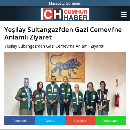
Masaüstü Görünüm
ANASAYFA
Yeşilay Sultangazi’den Gazi Cemevi’ne
KATEGORİLER
Anlamlı Ziyaret
YAZARLAR
Yeşilay Sultangazi’den Gazi Cemevi’ne Anlamlı Ziyaret
ANKETLER
FOTO GALERİ
VİDEO GALERİ
KÜNYE
İLETİŞİM
Facebook
Twitter
Google+
Whatsapp