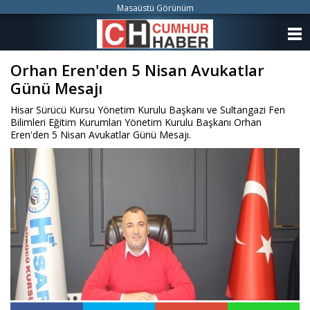
Masaüstü Görünüm
ANASAYFA
Orhan Eren'den 5 Nisan Avukatlar
KATEGORİLER
Günü Mesajı
YAZARLAR
Hisar Sürücü Kursu Yönetim Kurulu Başkanı ve Sultangazi Fen
Bilimleri Eğitim Kurumları Yönetim Kurulu Başkanı Orhan
ANKETLER
Eren'den 5 Nisan Avukatlar Günü Mesajı.
FOTO GALERİ
VİDEO GALERİ
KÜNYE
İLETİŞİM