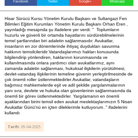
Facebook
Twitter
Google+
Whatsapp
Hisar Sürücü Kursu Yönetim Kurulu Başkanı ve Sultangazi Fen
Haberin Doğru Adresi.
Bilimleri Eğitim Kurumları Yönetim Kurulu Başkanı Orhan Eren ,
yayınladığı mesajında şu ifadelere yer verdi: '' Toplumların
huzurlu ve güvenli bir ortamda hayatlarını sürdürebilmelerinin
temel şartlarından biri adaletin sağlanmasıdır. Avukatlar,
insanların en zor dönemlerinde ihtiyaç duydukları savunma
hakkının temsilcileridir.Vatandaşlarımızı hakları konusunda
bilgilendirip yönlendiren, haklarının korunmasında ve
kullanılmasında onlara yardımcı olan avukatlarımız, aynı
zamanda adaletin sağlanması, hukuksal ilişkilerin yürütülmesi,
devlet-vatandaş ilişkilerinin temeline güvenin yerleştirilmesinde de
çok önemli roller üstlenmektedirler.Avukatlar, vatandaşların
bağımsız mahkemelerde eşit ve adil şekilde yargılanmalarının
yanı sıra, devlete ve hukuka olan güvenlerinin sağlanmasında da
önemli bir görev üstlenmektedirler. Yargılamanın en önemli
ayaklarından birini temsil eden avukat meslektaşlarımızın 5 Nisan
Avukatlar Günü'nü en içten dileklerimle kutluyorum.." ifadelerini
kullandı
Tarih:
05-04-2025