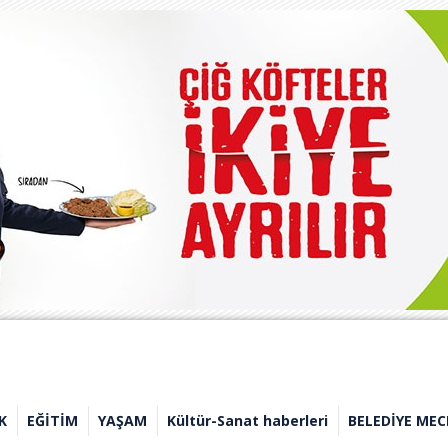
K
EĞİTİM
YAŞAM
Kültür-Sanat haberleri
BELEDİYE MEC