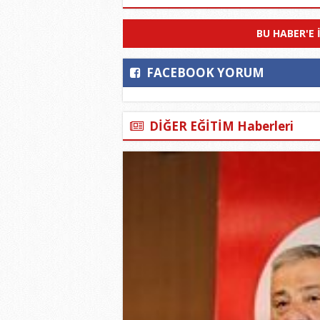
BU HABER'E 
FACEBOOK YORUM
DİĞER EĞİTİM Haberleri