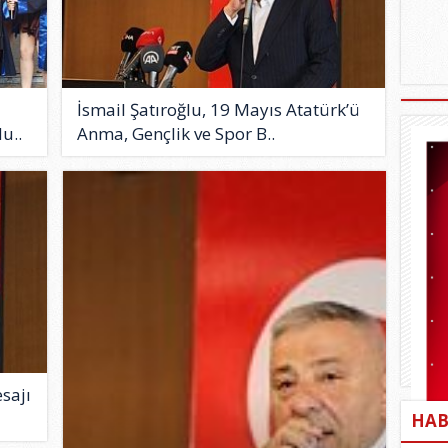
İsmail Şatıroğlu, 19 Mayıs Atatürk’ü
u..
Anma, Gençlik ve Spor B..
sajı
HAB