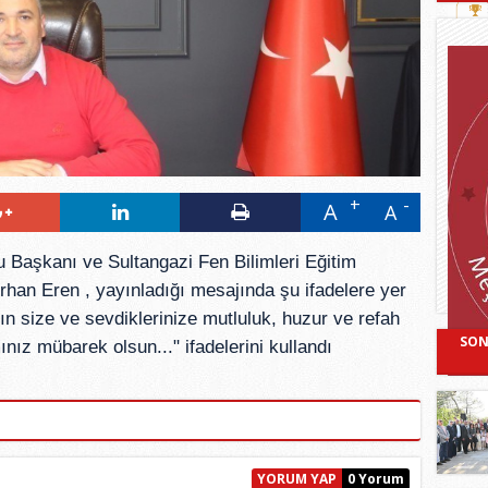
A
A
 Başkanı ve Sultangazi Fen Bilimleri Eğitim
han Eren , yayınladığı mesajında şu ifadelere yer
 size ve sevdiklerinize mutluluk, huzur ve refah
SON
ız mübarek olsun..." ifadelerini kullandı
YORUM YAP
0 Yorum