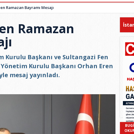
den Ramazan Bayramı Mesajı
den Ramazan
İsta
jı
m Kurulu Başkanı ve Sultangazi Fen
ı Yönetim Kurulu Başkanı Orhan Eren
le mesaj yayınladı.
BUG
OKU