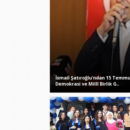
İsmail Şatıroğlu'ndan 15 Temm
Demokrasi ve Millî Birlik G..