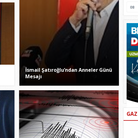
08
İsmail Şatıroğlu’ndan Anneler Günü
Mesajı
GAZ