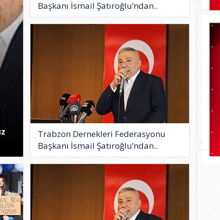
Başkanı İsmail Şatıroğlu’ndan..
uz
Trabzon Dernekleri Federasyonu
Başkanı İsmail Şatıroğlu’ndan..