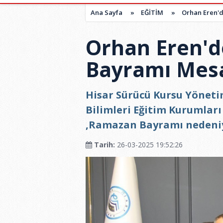
Ana Sayfa
»
EĞİTİM
»
Orhan Eren'
Orhan Eren'
Bayramı Mesa
Hisar Sürücü Kursu Yöneti
Bilimleri Eğitim Kurumlar
,Ramazan Bayramı nedeniy
Tarih:
26-03-2025 19:52:26