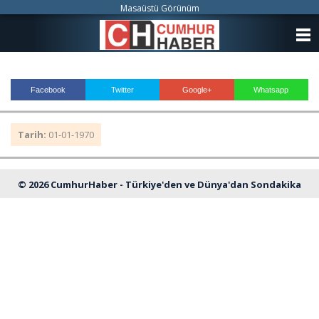
Masaüstü Görünüm
ANASAYFA
KATEGORİLER
Facebook
Twitter
Google+
Whatsapp
YAZARLAR
Tarih:
01-01-1970
ANKETLER
FOTO GALERİ
© 2026 CumhurHaber - Türkiye'den ve Dünya'dan Sondakika
VİDEO GALERİ
Haberleri
KÜNYE
İLETİŞİM