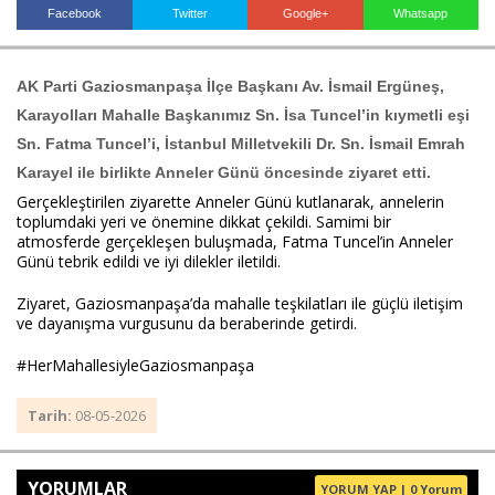
Facebook
Twitter
Google+
Whatsapp
Haberin Doğru Adresi.
AK Parti Gaziosmanpaşa İlçe Başkanı Av. İsmail Ergüneş,
Karayolları Mahalle Başkanımız Sn. İsa Tuncel’in kıymetli eşi
Sn. Fatma Tuncel’i, İstanbul Milletvekili Dr. Sn. İsmail Emrah
Karayel ile birlikte Anneler Günü öncesinde ziyaret etti.
Gerçekleştirilen ziyarette Anneler Günü kutlanarak, annelerin
toplumdaki yeri ve önemine dikkat çekildi. Samimi bir
atmosferde gerçekleşen buluşmada, Fatma Tuncel’in Anneler
Günü tebrik edildi ve iyi dilekler iletildi.
Ziyaret, Gaziosmanpaşa’da mahalle teşkilatları ile güçlü iletişim
ve dayanışma vurgusunu da beraberinde getirdi.
#HerMahallesiyleGaziosmanpaşa
Tarih:
08-05-2026
YORUMLAR
YORUM YAP | 0 Yorum