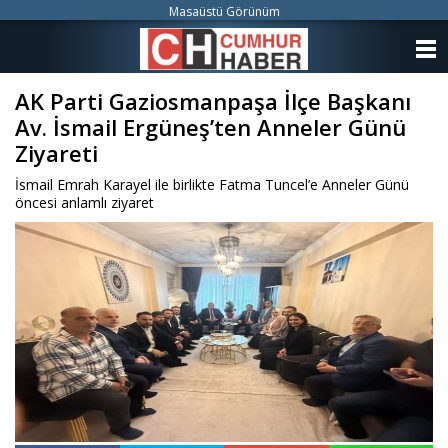
Masaüstü Görünüm
ANASAYFA
AK Parti Gaziosmanpaşa İlçe Başkanı
KATEGORİLER
Av. İsmail Ergüneş’ten Anneler Günü
YAZARLAR
Ziyareti
İsmail Emrah Karayel ile birlikte Fatma Tuncel’e Anneler Günü
ANKETLER
öncesi anlamlı ziyaret
FOTO GALERİ
VİDEO GALERİ
KÜNYE
İLETİŞİM